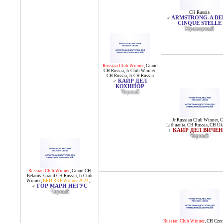
CH Russia
ARMSTRONG-A DE
♂
CINQUE STELLE
Мраморный
Russian Club Winner
,
Grand
CH Russia
,
Jr Club Winner
,
CH Russia
,
Jr CH Russia
КАИР ДЕЛ
♂
КОХИНОР
Черный
Jr Russian Club Winner
,
Lithuania
,
CH Russia
,
CH Uk
КАИР ДЕЛ ВИЧЕ
♀
Черный
Russian Club Winner
,
Grand CH
Belarus
,
Grand CH Russia
,
Jr Club
Winner
,
BRD RKF Winner 2024
, ...
ГОР МАРИ НЕГУС
♂
Черный
Russian Club Winner
,
CH Czec