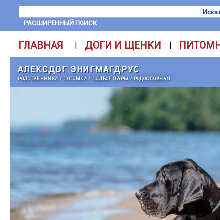
РАСШИРЕННЫЙ ПОИСК ↓
ГЛАВНАЯ
ДОГИ И ЩЕНКИ
ПИТОМ
|
|
АЛЕКСДОГ ЭНИГМАГДРУС
РОДСТВЕННИКИ
/
ПОТОМКИ
/
ПОДБОР ПАРЫ
/
РОДОСЛОВНАЯ