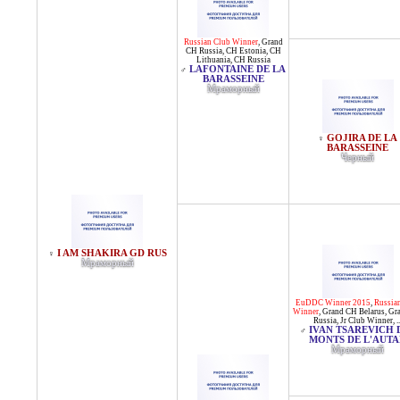
Russian Club Winner
,
Grand
CH Russia
,
CH Estonia
,
CH
Lithuania
,
CH Russia
LAFONTAINE DE LA
♂
BARASSEINE
Мраморный
GOJIRA DE LA
♀
BARASSEINE
Черный
I AM SHAKIRA GD RUS
♀
Мраморный
EuDDC Winner 2015
,
Russia
Winner
,
Grand CH Belarus
,
Gr
Russia
,
Jr Club Winner
, ..
IVAN TSAREVICH 
♂
MONTS DE L'AUT
Мраморный