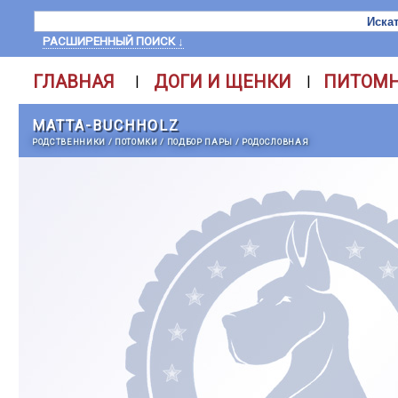
РАСШИРЕННЫЙ ПОИСК ↓
ГЛАВНАЯ
ДОГИ И ЩЕНКИ
ПИТОМ
|
|
MATTA-BUCHHOLZ
РОДСТВЕННИКИ
/
ПОТОМКИ
/
ПОДБОР ПАРЫ
/
РОДОСЛОВНАЯ