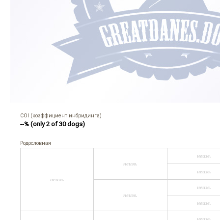
COI (коэффициент инбридинга)
--% (only 2 of 30 dogs)
Родословная
неизв.
неизв.
неизв.
неизв.
неизв.
неизв.
неизв.
неизв.