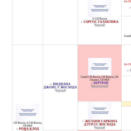
Int.CH
Jr CH Russia
САРГОС ГАЛАКТИКА
♀
Черный
Grand
Int.CH
♂
Grand CH Russia
,
CH Russia
,
CH
Ukraine
,
CH RKF
БЕРТРАН
♂
ИНДИАНА
♂
Мраморный
ДЖОНС С ВОСХОДА
Черный
ЖЕЛАНИ САРБОНА
♀
CH Russia
,
Jr CH Russia
,
ДЭ'ГРЭ С ВОСХОДА
CH RKF
Черный
РОНА КЛОД
♀