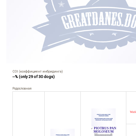
COI (коэффициент инбридинга)
--% (only 29 of 30 dogs)
Родословная
Worl
PIOTRUS PAN
♂
MOLOSEUM
Мраморный