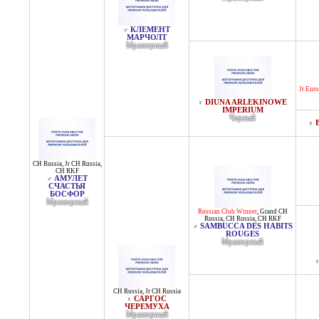
КЛЕМЕНТ
♂
МАРЧОЛТ
Мраморный
Jr Eur
DIUNA ARLEKINOWE
♀
IMPERIUM
Черный
♀
CH Russia
,
Jr CH Russia
,
CH RKF
АМУЛЕТ
♂
СЧАСТЬЯ
БОСФОР
Мраморный
Russian Club Winner
,
Grand CH
Russia
,
CH Russia
,
CH RKF
SAMBUCCA DES HABITS
♂
ROUGES
Мраморный
CH Russia
,
Jr CH Russia
САРГОС
♀
ЧЕРЕМУХА
Мраморный