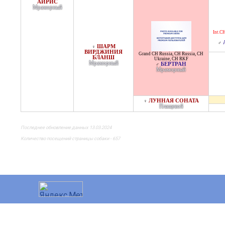
АЙРИС
Мраморный
Int.CH
♂
ШАРМ
♀
ВИРДЖИНИЯ
Grand CH Russia
,
CH Russia
,
CH
БЛАНШ
Ukraine
,
CH RKF
Мраморный
БЕРТРАН
♂
Мраморный
ЛУННАЯ СОНАТА
♀
Плащевой
Последнее обновление данных 13.03.2024
Количество посещений страницы собаки - 657