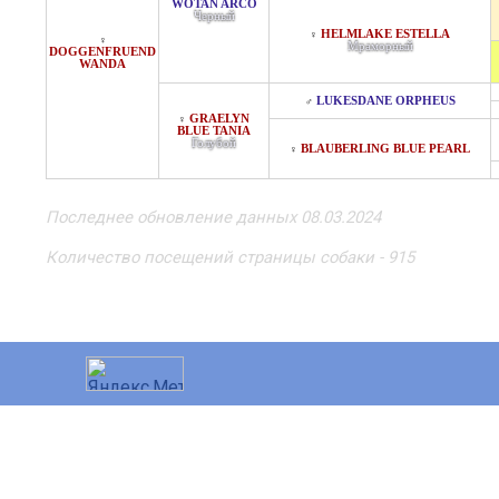
WOTAN ARCO
Черный
HELMLAKE ESTELLA
♀
♀
Мраморный
DOGGENFRUEND
WANDA
LUKESDANE ORPHEUS
♂
GRAELYN
♀
BLUE TANIA
Голубой
BLAUBERLING BLUE PEARL
♀
Последнее обновление данных 08.03.2024
Количество посещений страницы собаки - 915