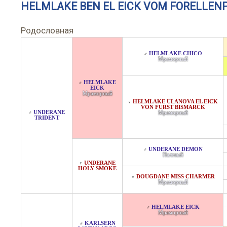
HELMLAKE BEN EL EICK VOM FORELLEN
Родословная
HELMLAKE CHICO
♂
Мраморный
HELMLAKE
♂
EICK
Мраморный
HELMLAKE ULANOVA EL EICK
♀
VON FURST BISMARCK
UNDERANE
♂
Мраморный
TRIDENT
UNDERANE DEMON
♂
Палевый
UNDERANE
♀
HOLY SMOKE
DOUGDANE MISS CHARMER
♀
Мраморный
HELMLAKE EICK
♂
Мраморный
KARLSERN
♂