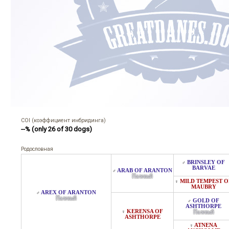
COI (коэффициент инбридинга)
--% (only 26 of 30 dogs)
Родословная
BRINSLEY OF
♂
BARVAE
ARAB OF ARANTON
♂
Палевый
MILD TEMPEST O
♀
MAUBRY
AREX OF ARANTON
♂
Палевый
GOLD OF
♂
ASHTHORPE
KERENSA OF
♀
Палевый
ASHTHORPE
ATNENA
♀