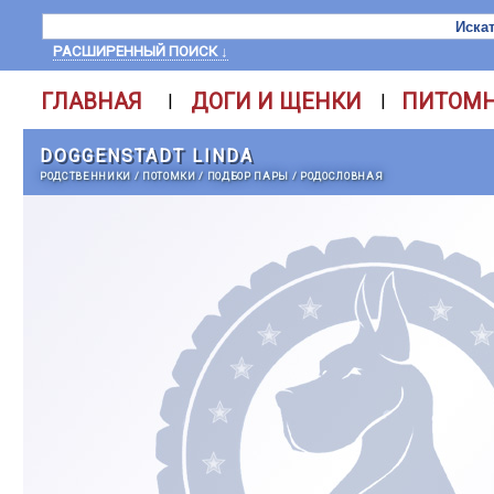
РАСШИРЕННЫЙ ПОИСК ↓
ГЛАВНАЯ
ДОГИ И ЩЕНКИ
ПИТОМ
|
|
DOGGENSTADT LINDA
РОДСТВЕННИКИ
/
ПОТОМКИ
/
ПОДБОР ПАРЫ
/
РОДОСЛОВНАЯ