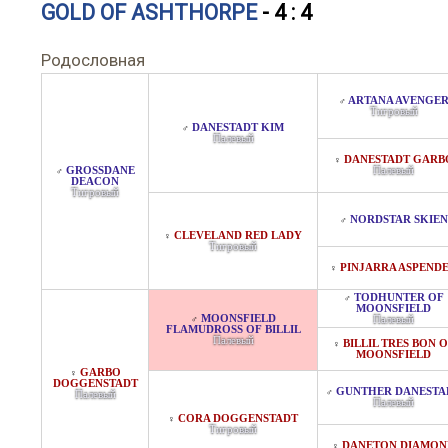
GOLD OF ASHTHORPE
- 4 : 4
Родословная
ARTANA AVENGE
♂
Тигровый
DANESTADT KIM
♂
Палевый
DANESTADT GARB
♀
GROSSDANE
Палевый
♂
DEACON
Тигровый
NORDSTAR SKIEN
♂
CLEVELAND RED LADY
♀
Тигровый
PINJARRA ASPEND
♀
TODHUNTER OF
♂
MOONSFIELD
MOONSFIELD
♂
Палевый
FLAMUDROSS OF BILLIL
Палевый
BILLIL TRES BON 
♀
MOONSFIELD
GARBO
♀
DOGGENSTADT
GUNTHER DANESTA
♂
Палевый
Палевый
CORA DOGGENSTADT
♀
Тигровый
DANETON DIAMON
♀