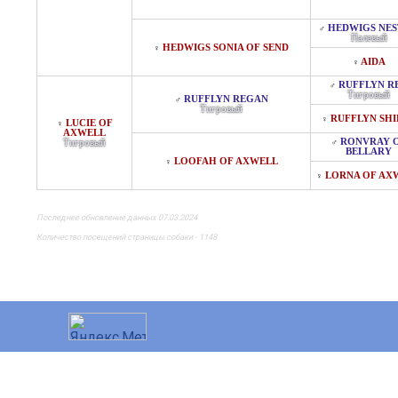
HEDWIGS NE
♂
Палевый
HEDWIGS SONIA OF SEND
♀
AIDA
♀
RUFFLYN R
♂
Тигровый
RUFFLYN REGAN
♂
Тигровый
RUFFLYN SHI
♀
LUCIE OF
♀
AXWELL
RONVRAY 
Тигровый
♂
BELLARY
LOOFAH OF AXWELL
♀
LORNA OF AX
♀
Последнее обновление данных 07.03.2024
Количество посещений страницы собаки - 1148