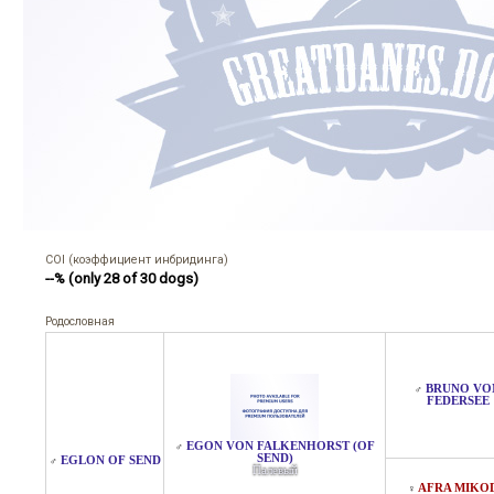
COI (коэффициент инбридинга)
--% (only 28 of 30 dogs)
Родословная
BRUNO VO
♂
FEDERSEE
EGON VON FALKENHORST (OF
♂
SEND)
EGLON OF SEND
♂
Палевый
AFRA MIKO
♀