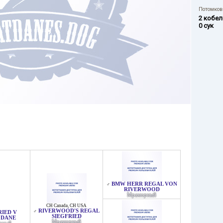
Потомков 
2 кобел
0 сук
BMW HERR REGAL VON
♂
RIVERWOOD
Мраморный
CH Canada
,
CH USA
RIVERWOOD'S REGAL
♂
RIED V
SIEGFRIED
GDANE
Мраморный