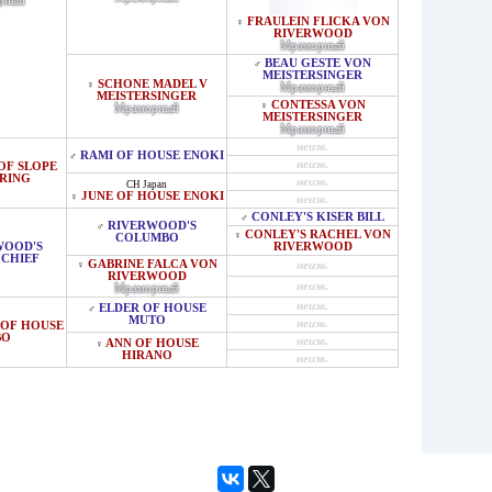
рный
FRAULEIN FLICKA VON
♀
RIVERWOOD
Мраморный
BEAU GESTE VON
♂
MEISTERSINGER
SCHONE MADEL V
♀
Мраморный
MEISTERSINGER
CONTESSA VON
♀
Мраморный
MEISTERSINGER
Мраморный
неизв.
RAMI OF HOUSE ENOKI
♂
неизв.
OF SLOPE
RING
неизв.
CH Japan
JUNE OF HOUSE ENOKI
♀
неизв.
CONLEY'S KISER BILL
♂
RIVERWOOD'S
♂
CONLEY'S RACHEL VON
♀
COLUMBO
WOOD'S
RIVERWOOD
 CHIEF
GABRINE FALCA VON
♀
неизв.
RIVERWOOD
неизв.
Мраморный
неизв.
ELDER OF HOUSE
♂
MUTO
неизв.
OF HOUSE
BO
неизв.
ANN OF HOUSE
♀
HIRANO
неизв.