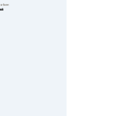
в базе:
ей