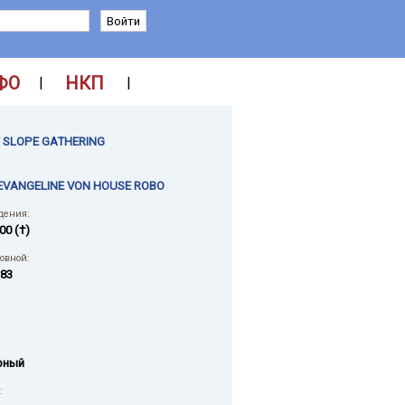
ФО
НКП
|
|
F SLOPE GATHERING
EVANGELINE VON HOUSE ROBO
дения:
00 (†)
ловной:
83
рный
: