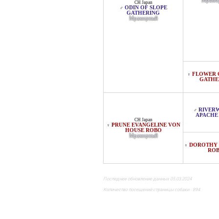
Мрамо
CH Japan
ODIN OF SLOPE
♂
GATHERING
Мраморный
FLOWER 
♀
GATHE
RIVER
♂
APACHE
CH Japan
PRUNE EVANGELINE VON
♀
HOUSE ROBO
Мраморный
DOROTHY 
♀
RO
Последнее обновление данных 05.03.2024
Количество посещений страницы собаки - 894