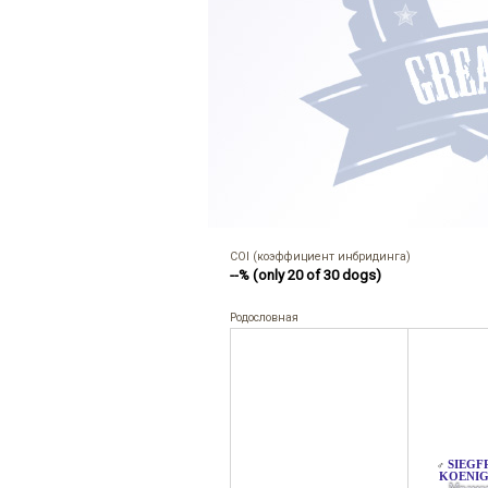
COI (коэффициент инбридинга)
--% (only 20 of 30 dogs)
Родословная
SIEGF
♂
KOENI