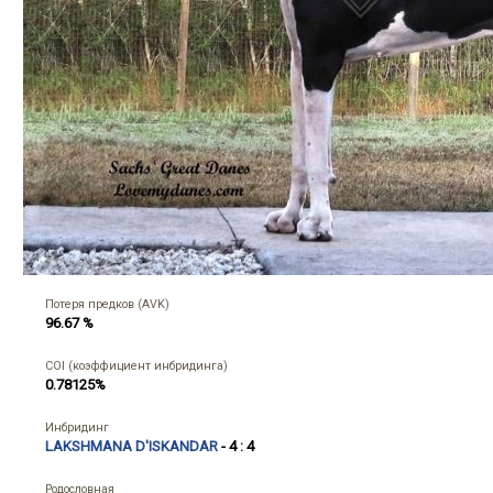
Потеря предков (AVK)
96.67 %
COI (коэффициент инбридинга)
0.78125%
Инбридинг
LAKSHMANA D'ISKANDAR
- 4 : 4
Родословная