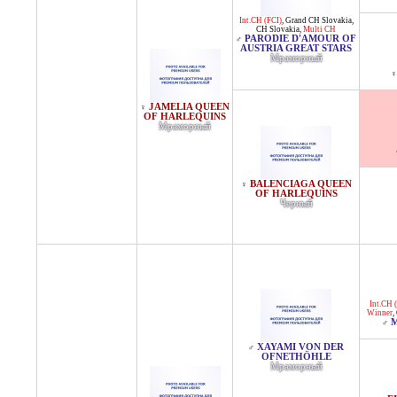
Int.CH (FCI)
,
Grand CH Slovakia
,
CH Slovakia
,
Multi CH
PARODIE D'AMOUR OF
♂
AUSTRIA GREAT STARS
Мраморный
♀
JAMELIA QUEEN
♀
OF HARLEQUINS
Мраморный
BALENCIAGA QUEEN
♀
OF HARLEQUINS
Черный
Int.CH 
Winner
,
♂
XAYAMI VON DER
♂
OFNETHÖHLE
Мраморный