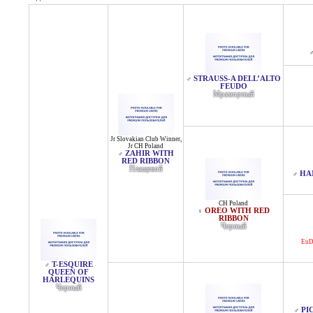
STRAUSS-A DELL’ALTO
♂
FEUDO
Мраморный
Jr Slovakian Club Winner
,
Jr CH Poland
ZAHIR WITH
♂
RED RIBBON
Плащевой
HA
♂
CH Poland
OREO WITH RED
♀
RIBBON
Черный
EuD
T-ESQUIRE
♂
QUEEN OF
HARLEQUINS
Черный
PI
♂