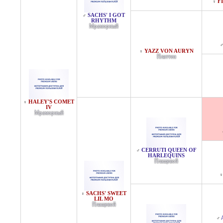
F
♀
SACHS' I GOT
♂
RHYTHM
Мраморный
YAZZ VON AURYN
♀
Платтен
HALEY'S COMET
♀
IV
Мраморный
CERRUTI QUEEN OF
♂
HARLEQUINS
Плащевой
♀
SACHS' SWEET
♀
LIL MO
Плащевой
♂