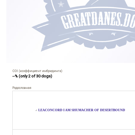
COI (коэффициент инбридинга)
--% (only 2 of 30 dogs)
Родословная
LEACONCORD I AM SHUMACHER OF DESERTBOUND
♂