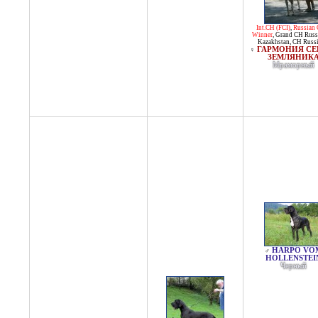
Int.CH (FCI)
,
Russian 
Winner
,
Grand CH Russ
Kazakhstan
,
CH Russ
ГАРМОНИЯ СЕ
♀
ЗЕМЛЯНИК
Мраморный
HARPO VO
♂
HOLLENSTEI
Черный