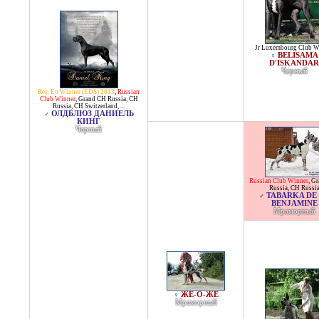
Jr Luxembourg Club W
BELISAMA
♀
D'ISKANDAR
Черный
Res. Eu Winner (EDS) 2013
,
Russian
Club Winner
,
Grand CH Russia
,
CH
Russia
,
CH Switzerland
, ...
ОЛДБЛЮЗ ДАНИЕЛЬ
♂
КИНГ
Черный
Russian Club Winner
,
Gr
Russia
,
CH Russi
TABARKA DE
♂
BENJAMINE
Мраморный
ЖЕ-О-ЖЕ
♀
Мраморный