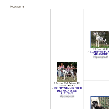
Родословная
CH France 2007
VLADIVOSTOK
♂
MISANDRE
Мраморный
Jr Russian Club Winner
,
CH
Russia
,
CH RKF
DOBRYNIA NIKITICH
♂
DES MONTS DE
L'AUTAN
Мраморный