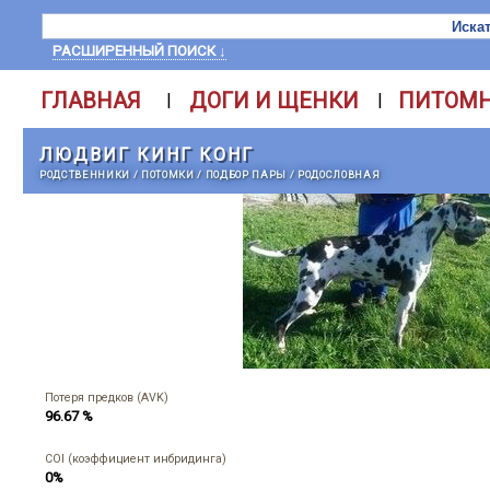
РАСШИРЕННЫЙ ПОИСК ↓
ГЛАВНАЯ
ДОГИ И ЩЕНКИ
ПИТОМ
|
|
ЛЮДВИГ КИНГ КОНГ
РОДСТВЕННИКИ
/
ПОТОМКИ
/
ПОДБОР ПАРЫ
/
РОДОСЛОВНАЯ
Потеря предков (AVK)
96.67 %
COI (коэффициент инбридинга)
0%