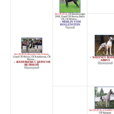
Int.CH (FCI)
,
CH Bundessieger
2008
,
Grand CH Russia
,
Baltic
CH
,
CH Belarus
, ...
MERLIN VOM
♂
HOLLENSTEIN
Черный
Int.CH (FCI)
,
Russian Club Winner
,
Grand CH Russia
,
CH Kazakhstan
,
CH
WHITNEY BOH
♀
Russia
, ...
ABRUS
ЖЕНЕВЬЕВА С БЕРЕГОВ
♀
Мраморный
ВЕЛИКОЙ
Мраморный
Int.CH (FCI)
,
Jr EuDDC 
CH Hungary