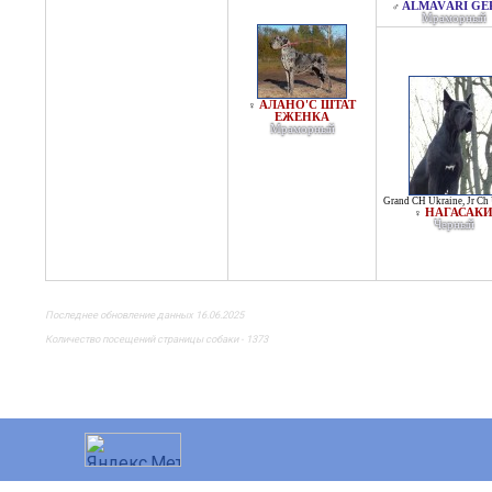
ALMAVÁRI GE
♂
Мраморный
АЛАНО'С ШТАТ
♀
ЕЖЕНКА
Мраморный
Grand CH Ukraine
,
Jr Ch
НАГАСАК
♀
Черный
Последнее обновление данных 16.06.2025
Количество посещений страницы собаки - 1373