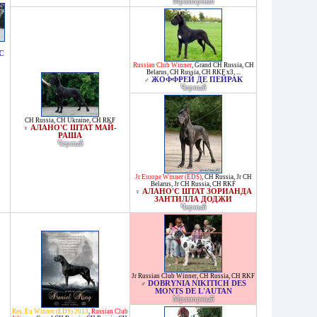
Мраморный
С
Russian Club Winner
,
Grand CH Russia
,
CH
Belarus
,
CH Russia
,
CH RKF x3
, ...
ЖОФФРЕЙ ДЕ ПЕЙРАК
♂
Черный
CH Russia
,
CH Ukraine
,
CH RKF
АЛАНО'C ШТАТ МАЙ-
♀
РАША
Черный
Jr Europe Winner (EDS)
,
CH Russia
,
Jr CH
Belarus
,
Jr CH Russia
,
CH RKF
АЛАНО'С ШТАТ ЗОРИАНДА
♀
ЗАНТИЛЛА ДОДЖИ
Черный
Jr Russian Club Winner
,
CH Russia
,
CH RKF
DOBRYNIA NIKITICH DES
♂
MONTS DE L'AUTAN
Мраморный
Res. Eu Winner (EDS) 2013
,
Russian Club