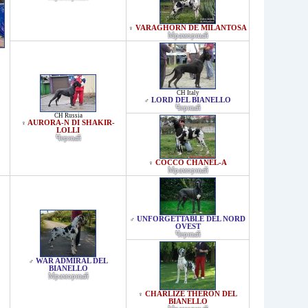
VARAGHORN DE MILANTOSA
♀
Мраморный
CH Italy
LORD DEL BIANELLO
♂
Черный
CH Russia
AURORA-N DI SHAKIR-
♀
LOLLI
Черный
COCCO CHANEL-A
♀
Мраморный
UNFORGETTABLE DEL NORD
♂
OVEST
Черный
WAR ADMIRAL DEL
♂
BIANELLO
Мраморный
CHARLIZE THERON DEL
♀
BIANELLO