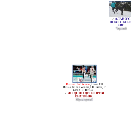
АЛАНО'С
♂
ШТАТ СТАТУ
КВО
Черный
Russian Club Winner
,
Grand CH
Russia
,
Jr Club Winner
,
CH Russia
,
Jr
Grand CH Russia
, ...
ИН ДОНО ДИ ГЛОРИЯ
♀
ВИСТРИКС
Мраморный