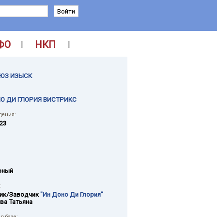
ФО
НКП
|
|
ЮЗ ИЗЫСК
О ДИ ГЛОРИЯ ВИСТРИКС
дения:
023
рный
:
ик/Заводчик
"Ин Доно Ди Глория"
ва Татьяна
в базе: