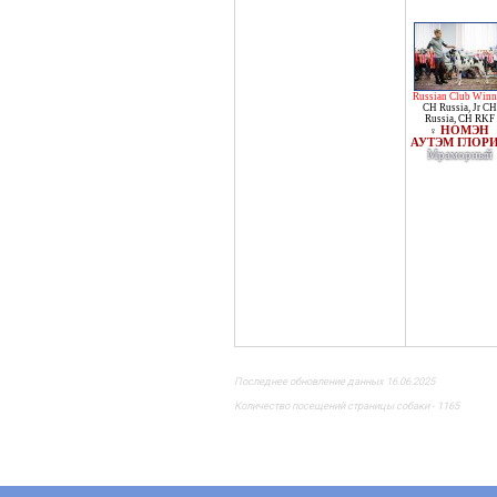
Russian Club Winn
CH Russia
,
Jr CH
Russia
,
CH RKF
НОМЭН
♀
АУТЭМ ГЛОР
Мраморный
Последнее обновление данных 16.06.2025
Количество посещений страницы собаки - 1165