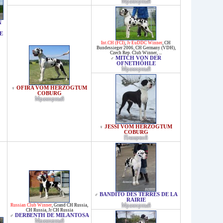
Мраморный
N
E
Int.CH (FCI)
,
Jr EuDDC Winner
,
CH
Bundessieger 2006
,
CH Germany (VDH)
,
Czech Rep. Club Winner
, ...
MITCH VON DER
♂
OFNETHÖHLE
Мраморный
OFIRA VOM HERZOGTUM
♀
COBURG
Мраморный
JESSI VOM HERZOGTUM
♀
COBURG
Плащевой
BANDITO DES TERRES DE LA
♂
RAIRIE
Russian Club Winner
,
Grand CH Russia
,
Мраморный
CH Russia
,
Jr CH Russia
DERBENTH DE MILANTOSA
♂
Мраморный