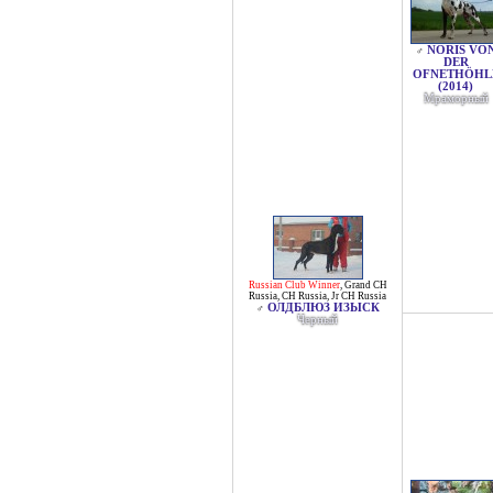
NORIS VO
♂
DER
OFNETHÖHL
(2014)
Мраморный
Russian Club Winner
,
Grand CH
Russia
,
CH Russia
,
Jr CH Russia
ОЛДБЛЮЗ ИЗЫСК
♂
Черный