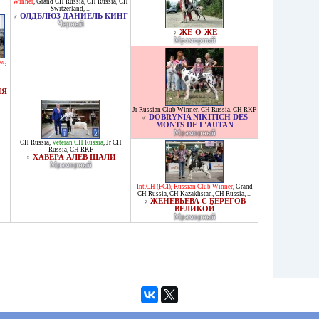
Winner
,
Grand CH Russia
,
CH Russia
,
CH
Switzerland
, ...
ОЛДБЛЮЗ ДАНИЕЛЬ КИНГ
♂
Черный
ЖЕ-О-ЖЕ
♀
Мраморный
er
,
ИЯ
Jr Russian Club Winner
,
CH Russia
,
CH RKF
DOBRYNIA NIKITICH DES
♂
MONTS DE L'AUTAN
Мраморный
CH Russia
,
Veteran CH Russia
,
Jr CH
Russia
,
CH RKF
ХАВЕРА АЛЕВ ШАЛИ
♀
Мраморный
Int.CH (FCI)
,
Russian Club Winner
,
Grand
CH Russia
,
CH Kazakhstan
,
CH Russia
, ...
ЖЕНЕВЬЕВА С БЕРЕГОВ
♀
ВЕЛИКОЙ
Мраморный