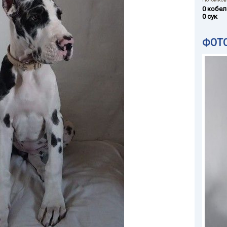
0 кобел
0 сук
ФОТ