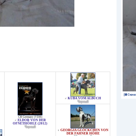
[💾 Скача
KUBA VOM ALBUCH
♂
Черный
CH Germany (VDH)
ELDOR VON DER
♂
OFNETHÖHLE (2012)
Черный
GEORGIA GLÖCKCHEN VON
♀
DER FAHNER HÖHE