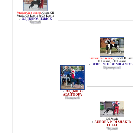
Russian Club Winner
,
Grand CH
Russia
,
CH Russia
,
Jr CH Russia
ОЛДБЛЮЗ ИЗЫСК
♂
Черный
Russian Club Winner
,
Grand CH Russ
CH Russia
,
Jr CH Russia
DERBENTH DE MILANTO
♂
Мраморный
ОЛДБЛЮЗ
♀
АВАНТЮРА
Плащевой
CH Russia
AURORA-N DI SHAKIR-
♀
LOLLI
Черный