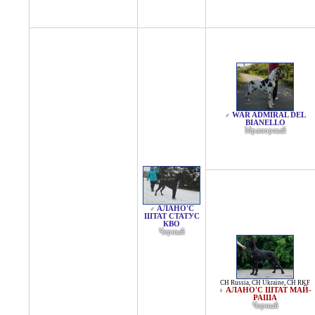
WAR ADMIRAL DEL
♂
BIANELLO
Мраморный
АЛАНО'С
♂
ШТАТ СТАТУС
КВО
Черный
CH Russia
,
CH Ukraine
,
CH RKF
АЛАНО'C ШТАТ МАЙ-
♀
РАША
Черный