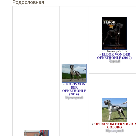
Родословная
CH Germany (VDH)
ELDOR VON DER
♂
OFNETHÖHLE (2012)
Черный
NORIS VON
♂
DER
OFNETHÖHLE
(2014)
Мраморный
OFIRA VOM HERZOGTU
♀
COBURG
Мраморный