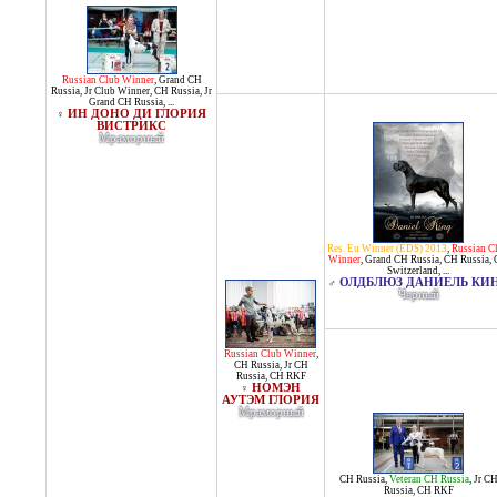
Russian Club Winner
,
Grand CH
Russia
,
Jr Club Winner
,
CH Russia
,
Jr
Grand CH Russia
, ...
ИН ДОНО ДИ ГЛОРИЯ
♀
ВИСТРИКС
Мраморный
Res. Eu Winner (EDS) 2013
,
Russian C
Winner
,
Grand CH Russia
,
CH Russia
,
Switzerland
, ...
ОЛДБЛЮЗ ДАНИЕЛЬ КИ
♂
Черный
Russian Club Winner
,
CH Russia
,
Jr CH
Russia
,
CH RKF
НОМЭН
♀
АУТЭМ ГЛОРИЯ
Мраморный
CH Russia
,
Veteran CH Russia
,
Jr C
Russia
,
CH RKF