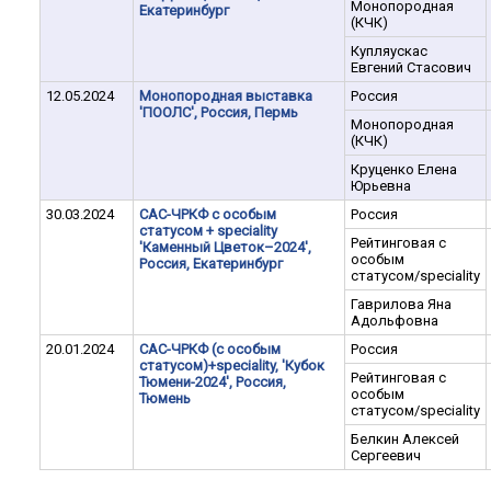
Монопородная
Екатеринбург
(КЧК)
Купляускас
Евгений Стасович
12.05.2024
Монопородная выставка
Россия
'ПООЛС', Россия, Пермь
Монопородная
(КЧК)
Круценко Елена
Юрьевна
30.03.2024
САС-ЧРКФ с особым
Россия
статусом + speciality
Рейтинговая с
'Каменный Цветок–2024',
особым
Россия, Екатеринбург
статусом/speciality
Гаврилова Яна
Адольфовна
20.01.2024
САС-ЧРКФ (с особым
Россия
статусом)+speciality, 'Кубок
Рейтинговая с
Тюмени-2024', Россия,
особым
Тюмень
статусом/speciality
Белкин Алексей
Сергеевич