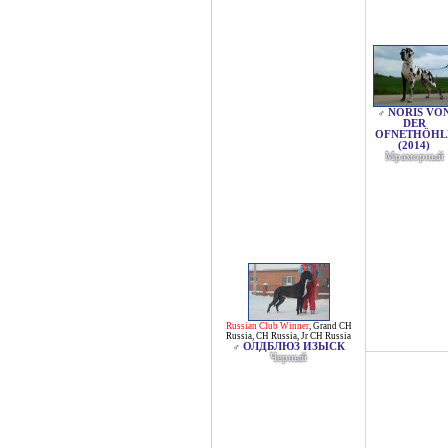
NORIS VO
♂
DER
OFNETHÖHL
(2014)
Мраморный
Russian Club Winner
,
Grand CH
Russia
,
CH Russia
,
Jr CH Russia
ОЛДБЛЮЗ ИЗЫСК
♂
Черный