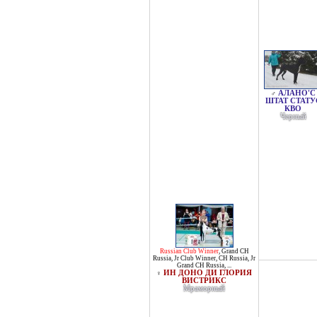
АЛАНО'С
♂
ШТАТ СТАТУ
КВО
Черный
Russian Club Winner
,
Grand CH
Russia
,
Jr Club Winner
,
CH Russia
,
Jr
Grand CH Russia
, ...
ИН ДОНО ДИ ГЛОРИЯ
♀
ВИСТРИКС
Мраморный