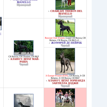
BIANELLO
Мраморный
CHARLIZE THERON DEL
♀
BIANELLO
Мраморный
С
Russian Club Winner
,
Grand CH Russia
,
CH
Belarus
,
CH Russia
,
CH RKF x3
, ...
ЖОФФРЕЙ ДЕ ПЕЙРАК
♂
Черный
CH Russia
,
CH Ukraine
,
CH RKF
АЛАНО'C ШТАТ МАЙ-
♀
РАША
Черный
Jr Europe Winner (EDS)
,
CH Russia
,
Jr CH
Belarus
,
Jr CH Russia
,
CH RKF
АЛАНО'С ШТАТ ЗОРИАНДА
♀
ЗАНТИЛЛА ДОДЖИ
Черный