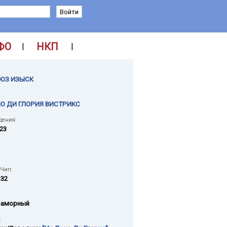
ФО
НКП
|
|
ЮЗ ИЗЫСК
О ДИ ГЛОРИЯ ВИСТРИКС
дения:
023
 Чип:
132
раморный
: