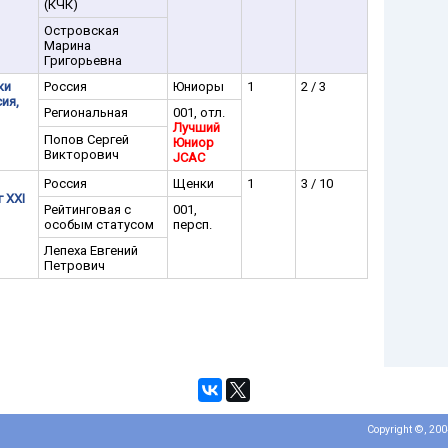
(КЧК)
Островская
Марина
Григорьевна
ки
Россия
Юниоры
1
2 / 3
ия,
Региональная
001, отл.
Лучший
Попов Сергей
Юниор
Викторович
JCAC
Россия
Щенки
1
3 / 10
 XXI
Рейтинговая с
001,
особым статусом
персп.
Лепеха Евгений
Петрович
Copyright ©, 20