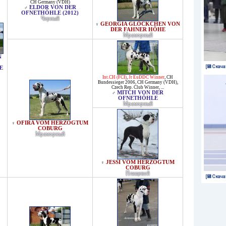
CH Germany (VDH)
ELDOR VON DER
♂
OFNETHÖHLE (2012)
Черный
GEORGIA GLÖCKCHEN VON
♀
DER FAHNER HÖHE
Мраморный
N
[💾 Скача
E
Int.CH (FCI)
,
Jr EuDDC Winner
,
CH
Bundessieger 2006
,
CH Germany (VDH)
,
Czech Rep. Club Winner
, ...
MITCH VON DER
♂
OFNETHÖHLE
Мраморный
OFIRA VOM HERZOGTUM
♀
COBURG
Мраморный
JESSI VOM HERZOGTUM
♀
COBURG
Плащевой
[💾 Скача