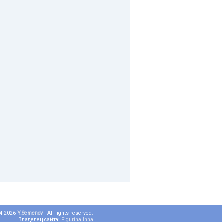
04-2026
Y.Semenov
- All rights reserved.
Владелец сайта:
Figurina Inna