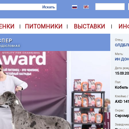
ЕНКИ
ПИТОМНИКИ
ВЫСТАВКИ
ИН
|
|
|
СПЕР
Отец:
ОЛДБЛ
РОДОСЛОВНАЯ
Мать:
ИН ДОН
Дата рож
15.03.2
Пол:
Кобель
Клеймо /
AXD 14
Окрас:
Сером
Заводчик