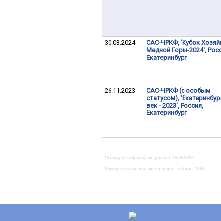
30.03.2024
САС-ЧРКФ, 'Кубок Хозяй
Медной Горы-2024', Росс
Екатеринбург
26.11.2023
САС-ЧРКФ (с особым
статусом), 'Екатеринбург
век - 2023', Россия,
Екатеринбург
Последнее обновление данных 16.06.2025
Количество посещений страницы собаки - 1685