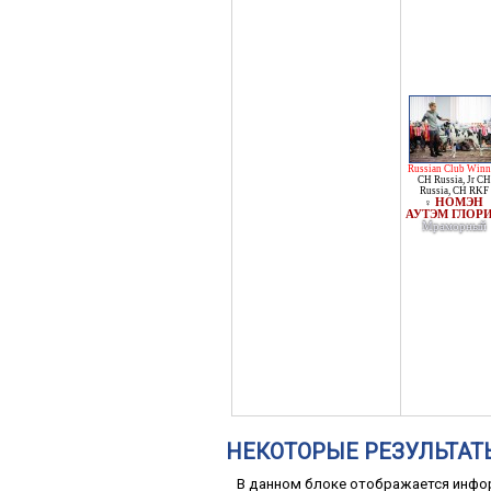
Russian Club Winn
CH Russia
,
Jr CH
Russia
,
CH RKF
НОМЭН
♀
АУТЭМ ГЛОР
Мраморный
НЕКОТОРЫЕ РЕЗУЛЬТАТ
В данном блоке отображается инфор