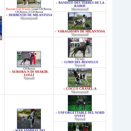
BANDITO DES TERRES DE LA
♂
RAIRIE
Russian Club Winner
,
Grand CH Russia
,
Мраморный
CH Russia
,
Jr CH Russia
DERBENTH DE MILANTOSA
♂
Мраморный
VARAGHORN DE MILANTOSA
♀
Мраморный
CH Italy
LORD DEL BIANELLO
♂
Черный
CH Russia
AURORA-N DI SHAKIR-
♀
LOLLI
Черный
COCCO CHANEL-A
♀
Мраморный
UNFORGETTABLE DEL NORD
♂
OVEST
Черный
WAR ADMIRAL DEL
♂