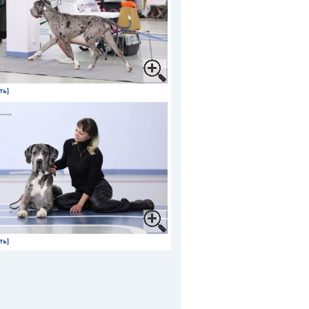
ть]
ть]