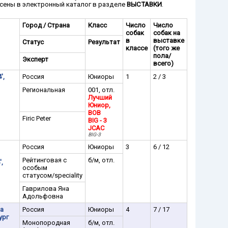
сены в электронный каталог в разделе
ВЫСТАВКИ
.
Город / Страна
Класс
Число
Число
собак
собак на
в
выставке
Статус
Результат
классе
(того же
пола/
Эксперт
всего)
',
Россия
Юниоры
1
2 / 3
Региональная
001, отл.
Лучший
Юниор,
BOB
Firic Peter
BIG - 3
JCAC
BIG-3
Россия
Юниоры
3
6 / 12
Рейтинговая с
б/м, отл.
,
особым
статусом/speciality
Гаврилова Яна
Адольфовна
а
Россия
Юниоры
4
7 / 17
ург
Монопородная
б/м, отл.