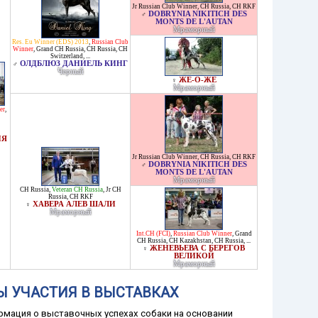
Jr Russian Club Winner
,
CH Russia
,
CH RKF
DOBRYNIA NIKITICH DES
♂
MONTS DE L'AUTAN
Мраморный
Res. Eu Winner (EDS) 2013
,
Russian Club
Winner
,
Grand CH Russia
,
CH Russia
,
CH
Switzerland
, ...
ОЛДБЛЮЗ ДАНИЕЛЬ КИНГ
♂
Черный
ЖЕ-О-ЖЕ
♀
Мраморный
er
,
ИЯ
Jr Russian Club Winner
,
CH Russia
,
CH RKF
DOBRYNIA NIKITICH DES
♂
MONTS DE L'AUTAN
Мраморный
CH Russia
,
Veteran CH Russia
,
Jr CH
Russia
,
CH RKF
ХАВЕРА АЛЕВ ШАЛИ
♀
Мраморный
Int.CH (FCI)
,
Russian Club Winner
,
Grand
CH Russia
,
CH Kazakhstan
,
CH Russia
, ...
ЖЕНЕВЬЕВА С БЕРЕГОВ
♀
ВЕЛИКОЙ
Мраморный
Ы УЧАСТИЯ В ВЫСТАВКАХ
мация о выставочных успехах собаки на основании