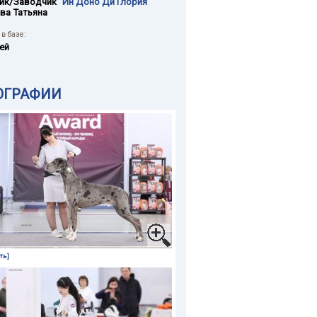
ик/Заводчик
"Ин Доно Ди Глория"
ва Татьяна
в базе:
ей
ОГРАФИИ
ть]