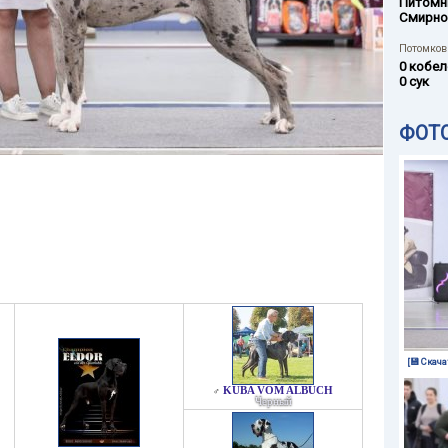
Питомн
Смирно
Потомков 
0 кобел
0 сук
ФОТ
[💾 Скача
KUBA VOM ALBUCH
♂
Черный