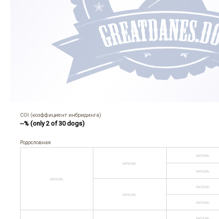
COI (коэффициент инбридинга)
--% (only 2 of 30 dogs)
Родословная
неизв.
неизв.
неизв.
неизв.
неизв.
неизв.
неизв.
неизв.