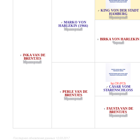
KING VON DER STADT
♂
HAMBURG
Мраморный
MARKO VON
♂
HARLEKIN (1966)
Мраморный
BIRKA VON HARLEKIN
♀
Черный
INKA VAN DE
♀
BRENTJES
Мраморный
Int.CH (FCI)
CÄSAR VOM
♂
STARENSCHLOSS
PERLE VAN DE
♀
Мраморный
BRENTJES
Мраморный
FAUSTA VAN DE
♀
BRENTJES
Мраморный
Последнее обновление данных 12.03.2017