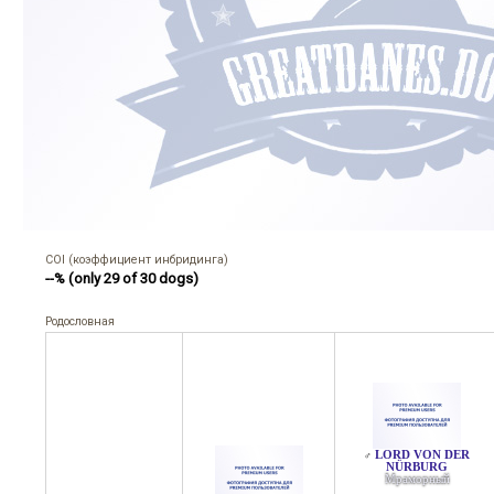
COI (коэффициент инбридинга)
--% (only 29 of 30 dogs)
Родословная
LORD VON DER
♂
NÜRBURG
Мраморный