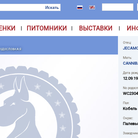
ЕНКИ
ПИТОМНИКИ
ВЫСТАВКИ
ИН
|
|
|
Отец:
JECAMO
РОДОСЛОВНАЯ
Мать:
CANNIBA
Дата рож
12.09.19
No родос
WC2304
Пол:
Кобель
Окрас:
Палевы
Заводчик