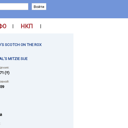
ФО
НКП
|
|
'S SCOTCH ON THE ROX
L'S MITZIE SUE
дения:
71 (†)
ловной:
59
й
: