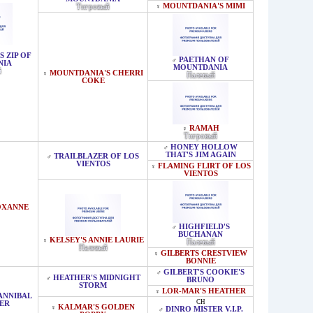
MOUNTDANIA'S MIMI
Тигровый
♀
 ZIP OF
PAETHAN OF
♂
NIA
MOUNTDANIA
й
MOUNTDANIA'S CHERRI
♀
Палевый
COKE
RAMAH
♀
Тигровый
HONEY HOLLOW
♂
THAT'S JIM AGAIN
TRAILBLAZER OF LOS
♂
VIENTOS
FLAMING FLIRT OF LOS
♀
VIENTOS
OXANNE
HIGHFIELD'S
♂
BUCHANAN
KELSEY'S ANNIE LAURIE
♀
Палевый
Палевый
GILBERTS CRESTVIEW
♀
BONNIE
GILBERT'S COOKIE'S
♂
HEATHER'S MIDNIGHT
♂
BRUNO
STORM
LOR-MAR'S HEATHER
♀
ANNIBAL
CH
ER
KALMAR'S GOLDEN
♀
DINRO MISTER V.I.P.
♂