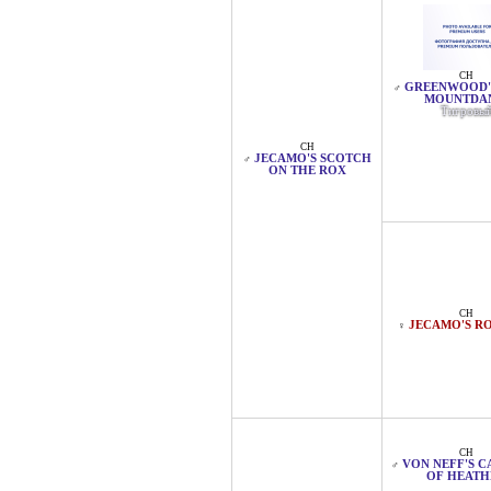
CH
GREENWOOD'S
♂
MOUNTDA
Тигровы
CH
JECAMO'S SCOTCH
♂
ON THE ROX
CH
JECAMO'S R
♀
CH
VON NEFF'S C
♂
OF HEATH