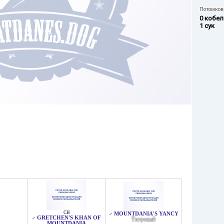
Потомков 
0 кобел
1 сук
CH
MOUNTDANIA'S YANCY
♂
GRETCHEN'S KHAN OF
♂
Тигровый
MOUNTDANIA