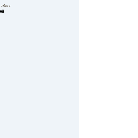
в базе:
ей