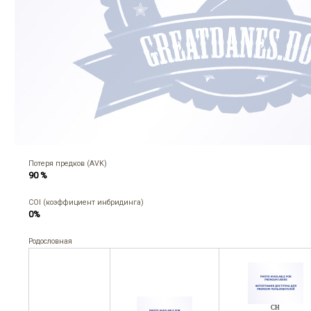
Потеря предков (AVK)
90 %
COI (коэффициент инбридинга)
0%
Родословная
CH