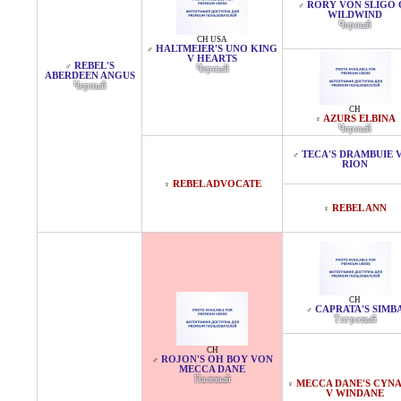
RORY VON SLIGO 
♂
WILDWIND
Черный
CH USA
HALTMEIER'S UNO KING
♂
V HEARTS
REBEL'S
♂
Черный
ABERDEEN ANGUS
Черный
CH
AZURS ELBINA
♀
Черный
TECA'S DRAMBUIE 
♂
RION
REBEL ADVOCATE
♀
REBEL ANN
♀
CH
CAPRATA'S SIMB
♂
Тигровый
CH
ROJON'S OH BOY VON
♂
MECCA DANE
Палевый
MECCA DANE'S CYN
♀
V WINDANE