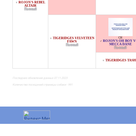
ROJON'S REBEL
♀
ALTAIR
Палевый
CH
TIGERIDGES VELVETEEN
♀
ROJON'S OH BOY 
♂
FAWN
MECCA DANE
Палевый
Палевый
TIGERIDGES TAS
♀
Последнее обновление данных 07.11.2023
Количество посещений страницы собаки - 991