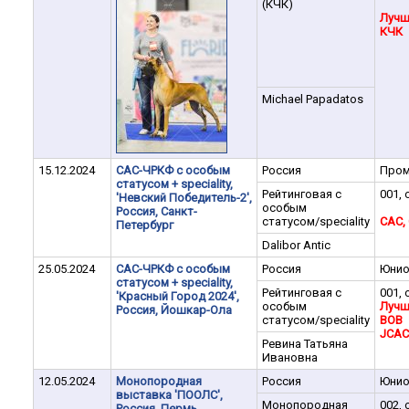
(КЧК)
Лучша
КЧК
Michael Papadatos
15.12.2024
САС-ЧРКФ с особым
Россия
Пром
статусом + speciality,
Рейтинговая с
001, 
'Невский Победитель-2',
особым
Россия, Санкт-
статусом/speciality
CAC,
Петербург
Dalibor Antic
25.05.2024
САС-ЧРКФ с особым
Россия
Юни
статусом + speciality,
Рейтинговая с
001, 
'Красный Город 2024',
особым
Лучш
Россия, Йошкар-Ола
статусом/speciality
BOB
JCAC
Ревина Татьяна
Ивановна
12.05.2024
Монопородная
Россия
Юни
выставка 'ПООЛС',
Монопородная
002, 
Россия, Пермь