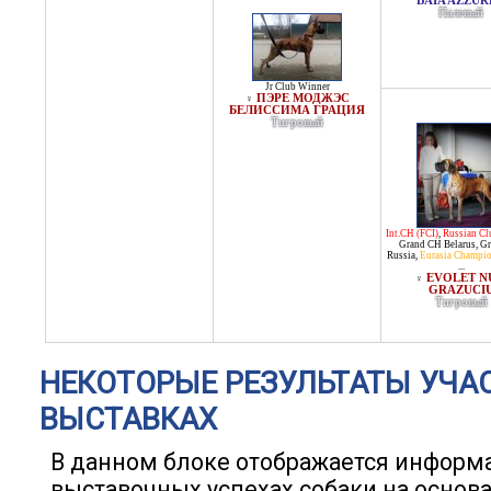
BAIA AZZUR
Палевый
Jr Club Winner
ПЭРЕ МОДЖЭС
♀
БЕЛИССИМА ГРАЦИЯ
Тигровый
Int.CH (FCI)
,
Russian Cl
Grand CH Belarus
,
Gr
Russia
,
Eurasia Champi
...
EVOLET N
♀
GRAZUCI
Тигровый
НЕКОТОРЫЕ РЕЗУЛЬТАТЫ УЧА
ВЫСТАВКАХ
В данном блоке отображается информ
выставочных успехах собаки на основ