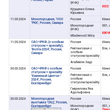
(КЧК)
ЮCC
Круценко Елена
Юрьевна
11.05.2024
Монопородная, 'ООО
Россия
Юни
'РКК', Россия, Самара
Монопородная
001, 
(КЧК)
ЮКЧ
Mladenović Mića
11.05.2024
САС-ЧРКФ, (с особым
Россия
Юни
статусом + specialty),
Рейтинговая с
б/м, 
'Волга-2024', Россия,
особым
Самара
статусом/speciality
Агабейли Заур
30.03.2024
САС-ЧРКФ с особым
Россия
Юни
статусом + speciality
Рейтинговая с
б/м, 
'Каменный Цветок–
особым
2024', Россия,
статусом/speciality
Екатеринбург
Гаврилова Яна
Адольфовна
30.03.2024
Монопородная
Россия
Юни
выставка 'СКЦ', Россия,
Монопородная
001, 
Екатеринбург
(КЧК)
Лучш