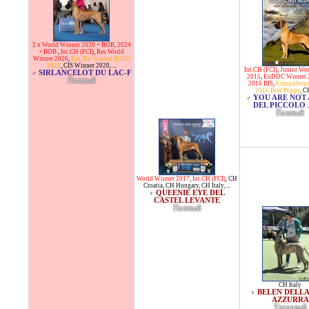
2 x World Winner 2020 + BOB, 2024
+ BOB
,
Int.CH (FCI)
,
Res World
Winner 2026
,
Res. Eu Winner (EDS)
2021
,
CIS Winner 2020
, ...
Int.CH (FCI)
,
Junior Wo
SIRLANCELOT DU LAC-F
♂
2015
,
EuDDC Winner 2
Палевый
2016 BIS
,
EuropaSieg
2016 Best Puppy
,
CH
YOU ARE NOT
♂
DEL PICCOLO 
Палевый
World Winner 2017
,
Int.CH (FCI)
,
CH
Croatia
,
CH Hungary
,
CH Italy
, ...
QUEENIE EYE DEL
♀
CASTEL LEVANTE
Палевый
CH Italy
BELEN DELLA
♀
AZZURRA
Тигровый