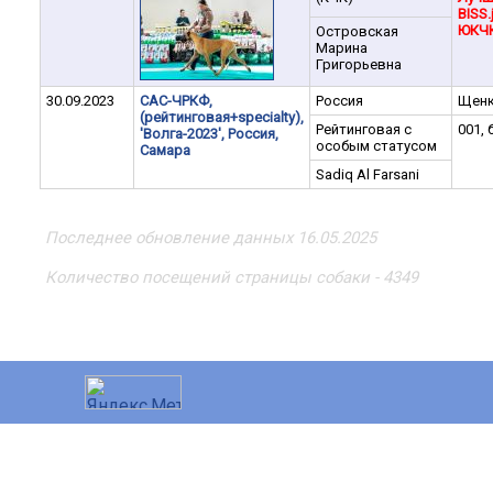
BISS.j
ЮКЧ
Островская
Марина
Григорьевна
30.09.2023
САС-ЧРКФ,
Россия
Щен
(рейтинговая+specialty),
Рейтинговая с
001, 
'Волга-2023', Россия,
особым статусом
Самара
Sadiq Al Farsani
Последнее обновление данных 16.05.2025
Количество посещений страницы собаки - 4349