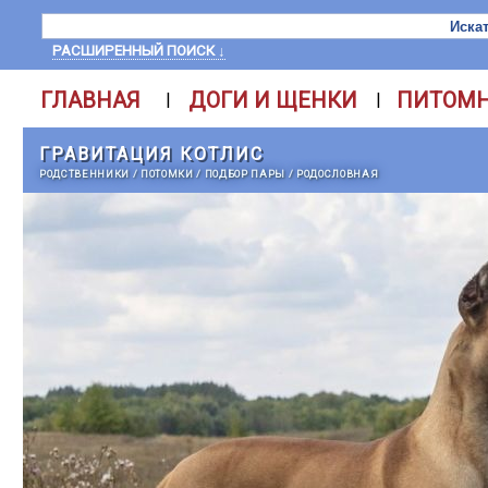
РАСШИРЕННЫЙ ПОИСК ↓
ГЛАВНАЯ
ДОГИ И ЩЕНКИ
ПИТОМ
|
|
ГРАВИТАЦИЯ КОТЛИС
РОДСТВЕННИКИ
/
ПОТОМКИ
/
ПОДБОР ПАРЫ
/
РОДОСЛОВНАЯ