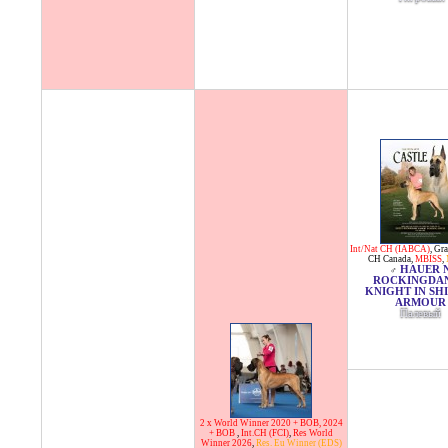
Int/Nat CH (IABCA)
,
Gr
CH Canada
,
MBISS
,
HAUER 
♂
ROCKINGDAN
KNIGHT IN SH
ARMOUR
Палевый
2 x World Winner 2020 + BOB, 2024
+ BOB
,
Int.CH (FCI)
,
Res World
Winner 2026
,
Res. Eu Winner (EDS)