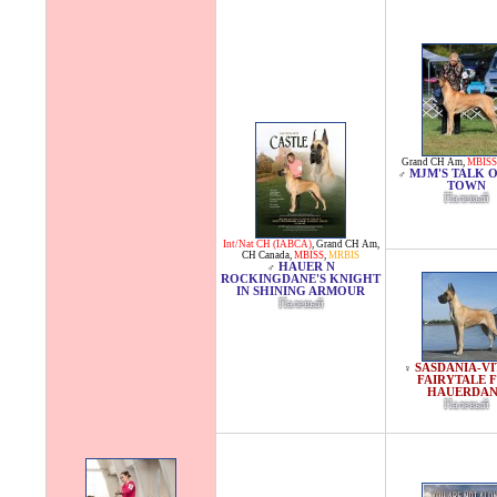
Grand CH Am
,
MBISS
MJM'S TALK 
♂
TOWN
Палевый
Int/Nat CH (IABCA)
,
Grand CH Am
,
CH Canada
,
MBISS
,
MRBIS
HAUER N
♂
ROCKINGDANE'S KNIGHT
IN SHINING ARMOUR
Палевый
SASDANIA-VI
♀
FAIRYTALE 
HAUERDA
Палевый