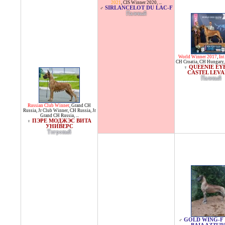
2021
,
CIS Winner 2020
, ...
SIRLANCELOT DU LAC-F
♂
Палевый
World Winner 2017
,
Int
CH Croatia
,
CH Hungary
QUEENIE EY
♀
CASTEL LEVA
Палевый
Russian Club Winner
,
Grand CH
Russia
,
Jr Club Winner
,
CH Russia
,
Jr
Grand CH Russia
, ...
ПЭРЕ МОДЖЭС ВИТА
♀
УНИВЕРС
Тигровый
GOLD WING-F
♂