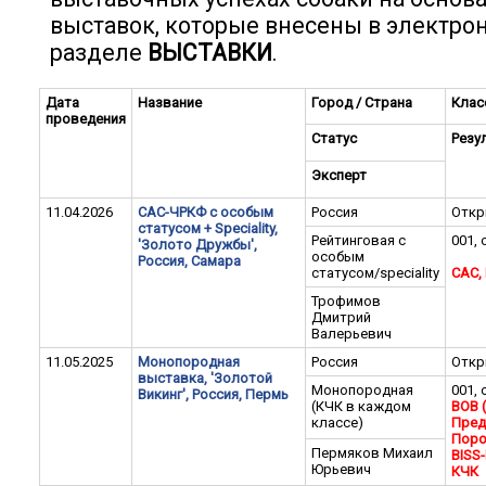
выставок, которые внесены в электро
разделе
ВЫСТАВКИ
.
Дата
Название
Город / Страна
Клас
проведения
Статус
Резу
Эксперт
11.04.2026
САС-ЧРКФ с особым
Россия
Отк
статусом + Speciality,
Рейтинговая с
001, 
'Золото Дружбы',
особым
Россия, Самара
статусом/speciality
CАC,
Трофимов
Дмитрий
Валерьевич
11.05.2025
Монопородная
Россия
Отк
выставка, 'Золотой
Монопородная
001, 
Викинг', Россия, Пермь
(КЧК в каждом
BOB 
классе)
Пред
Поро
Пермяков Михаил
BISS-I
Юрьевич
КЧК