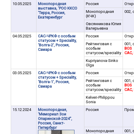
10.05.2025
Монопородная
Россия
Отк
выставка, 'РОО ККСО
Монопородная
002, 
'Терра, Россия,
(КЧК)
Екатеринбург
Овсянникова Юлия
Валерьевна
04.05.2025
САС-ЧРКФ с особым
Россия
Отк
статусом + Speciality,
Рейтинговая с
001, 
'Волга-2', Россия,
особым
BOS
Самара
статусом/speciality
CАC,
Kupriyanova-Sinko
Olga
03.05.2025
САС-ЧРКФ с особым
Россия
Отк
статусом + Speciality,
Рейтинговая с
001, 
'Волга-1', Россия,
особым
BOS
Самара
статусом/speciality
CАC,
Kelveri-Philippou
Sonia
15.12.2024
Монопородная,
Россия
Пром
'Мемориал Зои
Опаринской-2024'',
Россия, Санкт-
Петербург
Монопородная
001, 