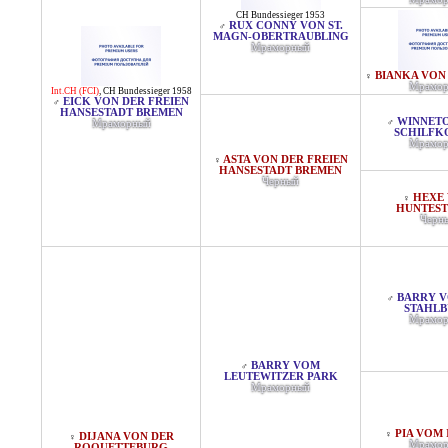
CH Bundessieger 1953
RUX CONNY VON ST.
♂
MAGN-OBERTRAUBLING
Мраморный
BIANKA VON
♀
Мрамор
Int.CH (FCI)
,
CH Bundessieger 1958
EICK VON DER FREIEN
♂
HANSESTADT BREMEN
WINNET
♂
Мраморный
SCHILFK
Мрамор
ASTA VON DER FREIEN
♀
HANSESTADT BREMEN
Черный
HEXE
♀
HUNTES
Черн
BARRY V
♂
STAHL
Мрамор
BARRY VOM
♂
LEUTEWITZER PARK
Мраморный
PIA VOM 
♀
DIJANA VON DER
♀
Мрамор
ROQUETTEBURG