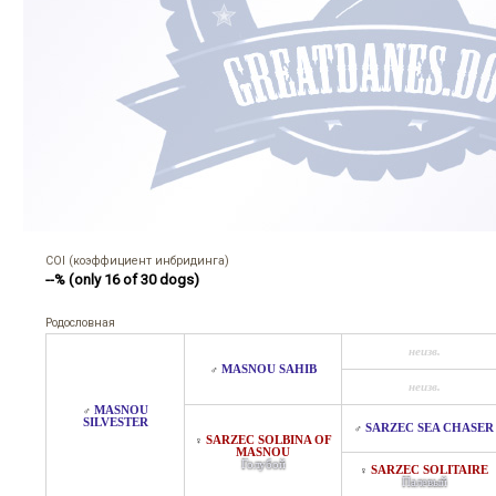
COI (коэффициент инбридинга)
--% (only 16 of 30 dogs)
Родословная
неизв.
MASNOU SAHIB
♂
неизв.
MASNOU
♂
SILVESTER
SARZEC SEA CHASER
♂
SARZEC SOLBINA OF
♀
MASNOU
Голубой
SARZEC SOLITAIRE
♀
Палевый