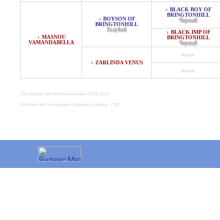
BLACK BOY OF
♂
BRINGTONHILL
BOYSON OF
♂
Черный
BRINGTONHILL
Голубой
BLACK IMP OF
♀
MASNOU
♀
BRINGTONHILL
VAMANDABELLA
Черный
неизв.
ZARLINDA VENUS
♀
неизв.
Последнее обновление данных 03.06.2023
Количество посещений страницы собаки - 1181