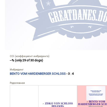
COI (коэффициент инбридинга)
--% (only 29 of 30 dogs)
Инбридинг
BENTO VOM HARDENBERGER SCHLOSS
- 3 : 4
Родословная
BENTO VOM
♂
ZISKO VON SCHLOSS
♂
HARDENBERGER SCHL
DELLWIG
Мраморный