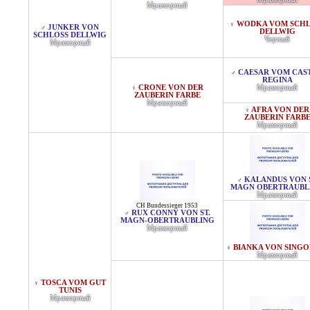
Мраморный
WODKA VOM SCHL
♀
JUNKER VON
♂
DELLWIG
SCHLOSS DELLWIG
Черный
Мраморный
CAESAR VOM CAS
♂
REGINA
CRONE VON DER
Мраморный
♀
ZAUBERIN FARBE
Мраморный
AFRA VON DER
♀
ZAUBERIN FARB
Мраморный
KALANDUS VON 
♂
MAGN OBERTRAUBL
Мраморный
CH Bundessieger 1953
RUX CONNY VON ST.
♂
MAGN-OBERTRAUBLING
Мраморный
BIANKA VON SINGO
♀
Мраморный
TOSCA VOM GUT
♀
TUNIS
Мраморный