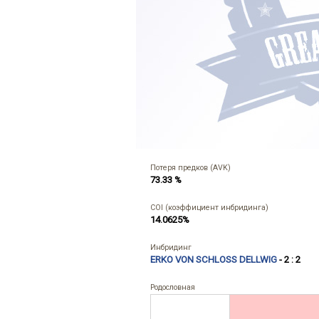
Потеря предков (AVK)
73.33 %
COI (коэффициент инбридинга)
14.0625%
Инбридинг
ERKO VON SCHLOSS DELLWIG
- 2 : 2
Родословная