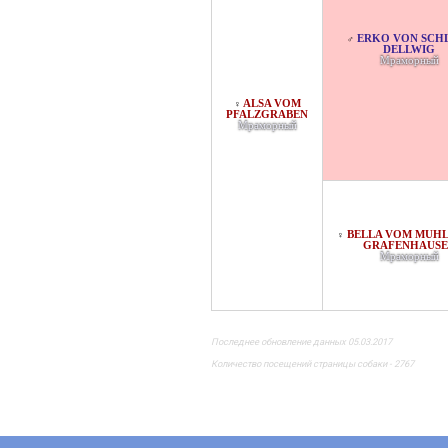
ERKO VON SCHLO
♂
ELLWIG
Мраморный
ALSA VOM
♀
PFALZGRABEN
Мраморный
BELLA VOM MUH
♀
GRAFENHAUSE
Мраморный
Последнее обновление данных 05.03.2017
Количество посещений страницы собаки - 2767