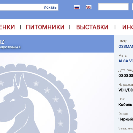
ЕНКИ
ПИТОМНИКИ
ВЫСТАВКИ
ИН
|
|
|
NZ
Отец:
OSSMAN
РОДОСЛОВНАЯ
Мать:
ALSA V
Дата рож
00.00.00
No родос
VDH/DD
Пол:
Кобель
Окрас:
Черный
Заводчик