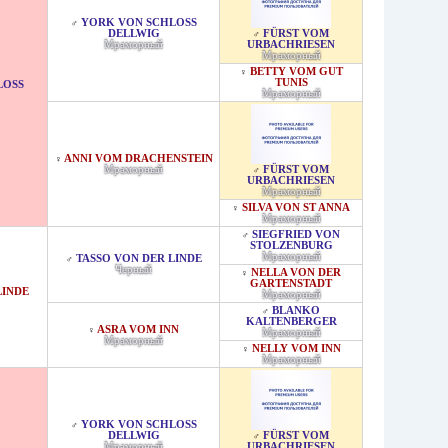
YORK VON SCHLOSS D
♂
ELLWIG
FÜRST VOM
♂
Мраморный
URBACHRIESEN
Мраморный
BETTY VOM GUT
♀
TUNIS
SS D
Мраморный
ANNI VOM DRACHENSTEIN
♀
Мраморный
FÜRST VOM
♂
URBACHRIESEN
Мраморный
SILVA VON ST ANNA
♀
Мраморный
SIEGFRIED VON
♂
STOLZENBURG
Мраморный
TASSO VON DER LINDE
♂
Черный
NELLA VON DER
♀
GARTENSTADT
LINDE
Мраморный
BLANKO
♂
KALTENBERGER
ASRA VOM INN
♀
Мраморный
Мраморный
NELLY VOM INN
♀
Мраморный
YORK VON SCHLOSS D
♂
ELLWIG
FÜRST VOM
♂
Мраморный
URBACHRIESEN