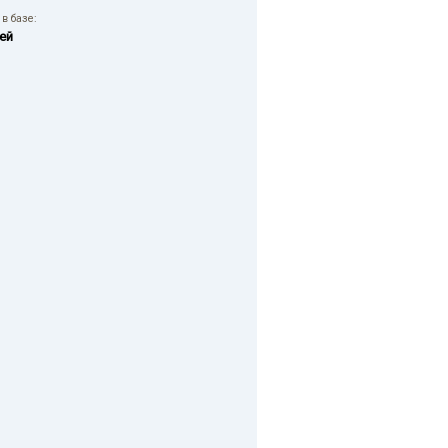
в базе:
ей