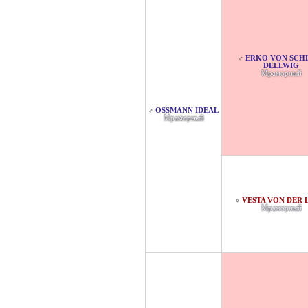
ERKO VON SCHLO
♂
ELLWIG
Мраморный
OSSMANN IDEAL
♂
Мраморный
VESTA VON DER 
♀
Мраморный