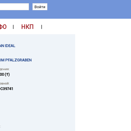
ФО
НКП
|
|
N IDEAL
OM PFALZGRABEN
дения:
00 (†)
ловной:
C39741
: