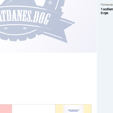
Потомков 
1 кобел
0 сук