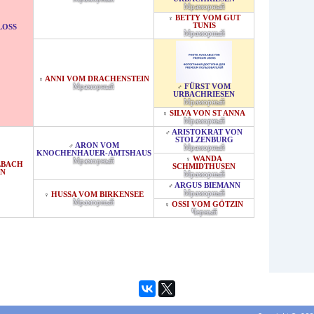
Мраморный
BETTY VOM GUT
♀
TUNIS
SS D
Мраморный
ANNI VOM DRACHENSTEIN
♀
Мраморный
FÜRST VOM
♂
URBACHRIESEN
Мраморный
SILVA VON ST ANNA
♀
Мраморный
ARISTOKRAT VON
♂
STOLZENBURG
ARON VOM
♂
Мраморный
KNOCHENHAUER-AMTSHAUS
WANDA
♀
Мраморный
LBACH
SCHMIDTHUSEN
N
Мраморный
ARGUS BIEMANN
♂
Мраморный
HUSSA VOM BIRKENSEE
♀
Мраморный
OSSI VOM GÖTZIN
♀
Черный