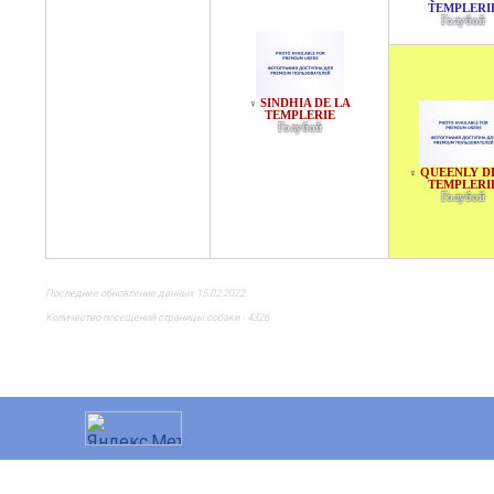
TEMPLERI
Голубой
SINDHIA DE LA
♀
TEMPLERIE
Голубой
QUEENLY D
♀
TEMPLERI
Голубой
Последнее обновление данных 15.02.2022
Количество посещений страницы собаки - 4326