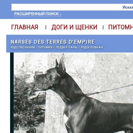
РАСШИРЕННЫЙ ПОИСК ↓
ГЛАВНАЯ
ДОГИ И ЩЕНКИ
ПИТОМ
|
|
NARSES DES TERRES D’EMPIRE
РОДСТВЕННИКИ
/
ПОТОМКИ
/
ПОДБОР ПАРЫ
/
РОДОСЛОВНАЯ