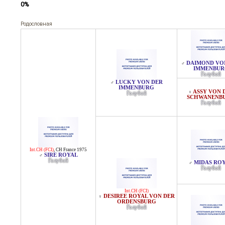
0%
Родословная
DAIMOND VO
♂
IMMENBUR
Голубой
LUCKY VON DER
♂
IMMENBURG
ASSY VON 
♀
Голубой
SCHWANENB
Голубой
Int.CH (FCI)
,
CH France 1975
SIRE ROYAL
♂
Голубой
MIDAS RO
♂
Голубой
Int.CH (FCI)
DESIREE ROYAL VON DER
♀
ORDENSBURG
Голубой