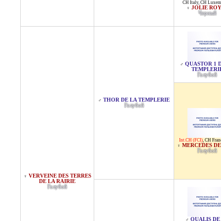
CH Italy
,
CH Luxem
JOLIE RO
♀
Черный
QUASTOR 1 
♂
TEMPLERI
Голубой
THOR DE LA TEMPLERIE
♂
Голубой
Int.CH (FCI)
,
CH Fran
MERCEDES D
♀
Голубой
VERVEINE DES TERRES
♀
DE LA RAIRIE
Голубой
QUALIS DE
♂