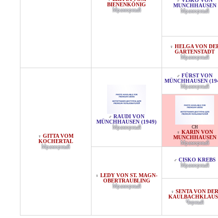
VISKO VON
♂
BIENENKÖNIG
MUNCHHAUSEN
Мраморный
Мраморный
HELGA VON DE
♀
GARTENSTADT
Мраморный
FÜRST VON
♂
MÜNCHHAUSEN (19
Мраморный
RAUDI VON
♂
MÜNCHHAUSEN (1949)
Мраморный
CH
KARIN VON
♀
GITTA VOM
♀
MUNCHHAUSEN
KOCHERTAL
Мраморный
Мраморный
CISKO KREBS
♂
Мраморный
LEDY VON ST. MAGN-
♀
OBERTRAUBLING
Мраморный
SENTA VON DE
♀
KAULBACHKLAUS
Черный