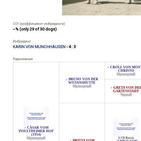
COI (коэффициент инбридинга)
--% (only 29 of 30 dogs)
Инбридинг
KARIN VON MUNCHHAUSEN
- 4 : 3
Родословная
CROLL VON MON
♂
CHRISTO
Мраморный
BRUNO VON DER
♂
WOTANSHUTTE
Мраморный
GRETA VON DE
♀
GARTENSTADT
Черный
CÄSAR VOM
♂
INSULTHEIMER HOF
(1954)
Мраморный
Jr CH Russia
BRITTA VOM
♀