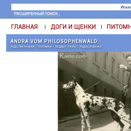
РАСШИРЕННЫЙ ПОИСК ↓
ГЛАВНАЯ
ДОГИ И ЩЕНКИ
ПИТОМ
|
|
ANDRA VOM PHILOSOPHENWALD
РОДСТВЕННИКИ
/
ПОТОМКИ
/
ПОДБОР ПАРЫ
/
РОДОСЛОВНАЯ