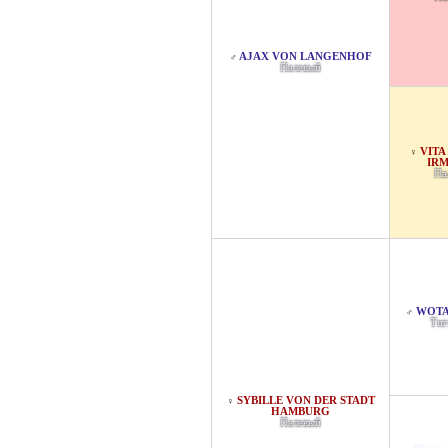
AJAX VON LANGENHOF
♂
Палевый
VITA
♀
IRM
Па
WOTA
♂
Тиг
SYBILLE VON DER STADT
♀
HAMBURG
Палевый