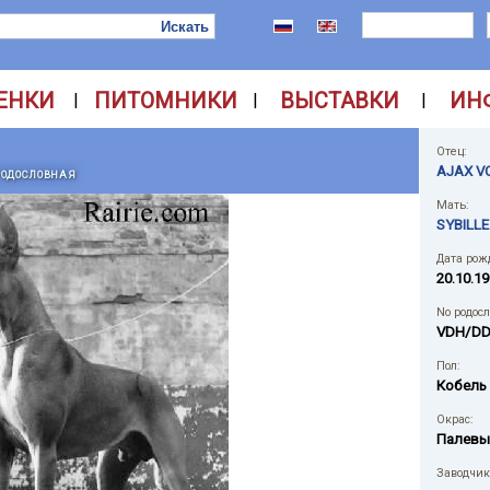
ЕНКИ
ПИТОМНИКИ
ВЫСТАВКИ
ИН
|
|
|
Отец:
AJAX V
РОДОСЛОВНАЯ
Мать:
SYBILL
Дата рож
20.10.19
No родос
VDH/DD
Пол:
Кобель
Окрас:
Палевы
Заводчик