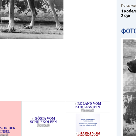
Потомков 
1 кобел
2 сук
ФОТ
ROLAND VOM
♂
KOHLENSTEIN
Палевый
GÖSTA VOM
♂
SCHILFKOLBEN
Палевый
 VON DER
INSUL
BJARKI VOM
♀
левый