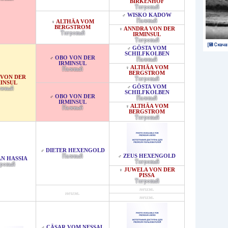
BIRKENHOF
Тигровый
WISKO KADOW
♂
Палевый
ALTHÄA VOM
♀
BERGSTROM
ANNDRA VON DER
♀
Тигровый
IRMINSUL
Тигровый
[💾 Скача
GÖSTA VOM
♂
SCHILFKOLBEN
OBO VON DER
♂
Палевый
IRMINSUL
ALTHÄA VOM
♀
Палевый
BERGSTROM
 VON DER
Тигровый
INSUL
GÖSTA VOM
♂
левый
SCHILFKOLBEN
OBO VON DER
♂
Палевый
IRMINSUL
ALTHÄA VOM
♀
Палевый
BERGSTROM
Тигровый
DIETER HEXENGOLD
♂
Палевый
ZEUS HEXENGOLD
♂
N HASSIA
Тигровый
ровый
JUWELA VON DER
♀
PISSA
Тигровый
неизв.
неизв.
неизв.
CÄSAR VOM NESSAL
♂