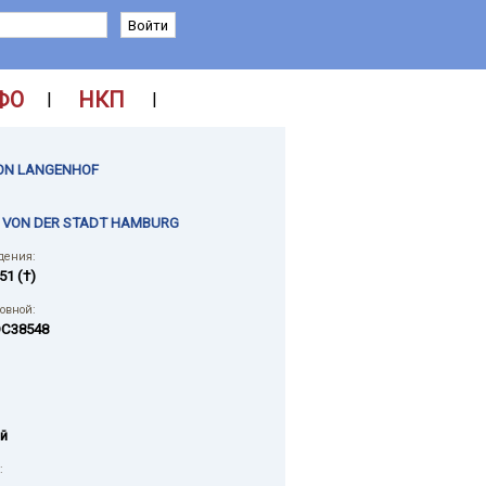
ФО
НКП
|
|
ON LANGENHOF
E VON DER STADT HAMBURG
дения:
51 (†)
ловной:
C38548
й
: