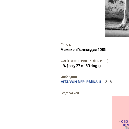
Титулы
Чемпион Голландии 1953
COI (коэффициент инбридинга)
--% (only 27 of 30 dogs)
Инбридинг
VITA VON DER IRMINSUL
- 2 : 3
Родословная
OBO
♂
IRM
Па