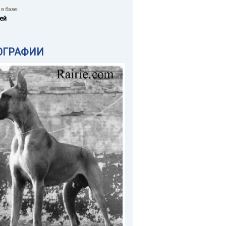
в базе:
ей
ОГРАФИИ