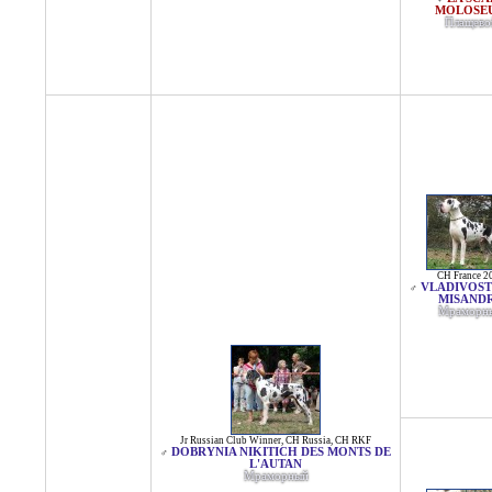
MOLOSE
Плащево
CH France 2
VLADIVOST
♂
MISAND
Мраморн
Jr Russian Club Winner
,
CH Russia
,
CH RKF
DOBRYNIA NIKITICH DES MONTS DE
♂
L'AUTAN
Мраморный