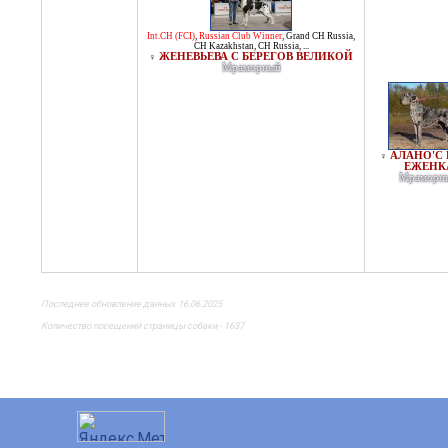
Int.CH (FCI)
,
Russian Club Winner
,
Grand CH Russia
,
CH Kazakhstan
,
CH Russia
, ...
ЖЕНЕВЬЕВА С БЕРЕГОВ ВЕЛИКОЙ
♀
Мраморный
АЛАНО'С
♀
ЕЖЕНК
Мраморн
Последнее обновление данных 16.06.2025
Количество посещений страницы собаки - 1637