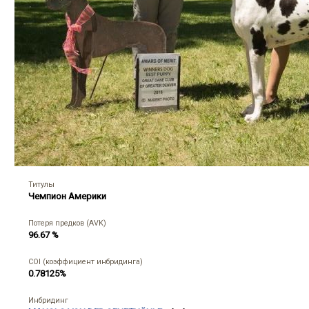
Титулы
Чемпион Америки
Потеря предков (AVK)
96.67 %
COI (коэффициент инбридинга)
0.78125%
Инбридинг