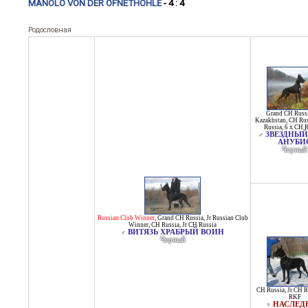
MANOLO VON DER OFNETHÖHLE
- 4 : 4
Родословная
Grand CH Russ
Kazakhstan
,
CH Rus
Russia
,
6 x CH 
ЗВЕЗДНЫЙ
♂
АНУБИ
Черный
Russian Club Winner
,
Grand CH Russia
,
Jr Russian Club
Winner
,
CH Russia
,
Jr CH Russia
ВИТЯЗЬ ХРАБРЫЙ ВОИН
♂
Черный
CH Russia
,
Jr CH R
RKF
НАСЛЕД
♀