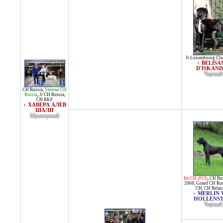
Jr Luxembourg Cl
BELISA
♀
D'ISKAN
Черный
CH Russia
,
Veteran CH
Russia
,
Jr CH Russia
,
CH RKF
ХАВЕРА АЛЕВ
♀
ШАЛИ
Мраморный
Int.CH (FCI)
,
CH Bun
2008
,
Grand CH Rus
CH
,
CH Belar
MERLIN
♂
HOLLENST
Черный