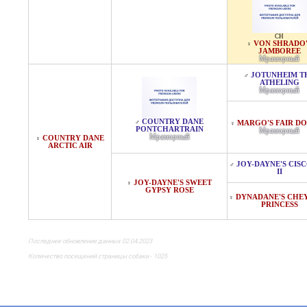
CH
VON SHRADO'
♀
JAMBOREE
Мраморный
JOTUNHEIM T
♂
ATHELING
Мраморный
COUNTRY DANE
♂
MARGO'S FAIR D
♀
PONTCHARTRAIN
Мраморный
Мраморный
COUNTRY DANE
♀
ARCTIC AIR
JOY-DAYNE'S CISC
♂
II
JOY-DAYNE'S SWEET
♀
GYPSY ROSE
DYNADANE'S CHE
♀
PRINCESS
Последнее обновление данных 02.04.2023
Количество посещений страницы собаки - 1025