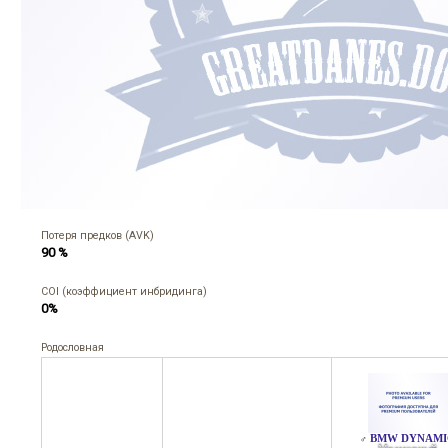
Потеря предков (AVK)
90 %
COI (коэффициент инбридинга)
0%
Родословная
BMW DYNAMI
♂