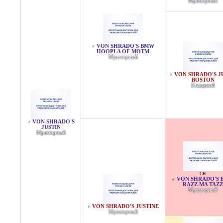
Мраморный
VON SHRADO'S BMW
♂
HOOPLA OF MOTM
Мраморный
VON SHRADO'S J
♀
BOSTON
Плащевой
VON SHRADO'S
♂
JUSTIN
Мраморный
CH
VON SHRADO'S
♂
RAZZ MA TAZZ
Мраморный
VON SHRADO'S JUSTINE
♀
Мраморный