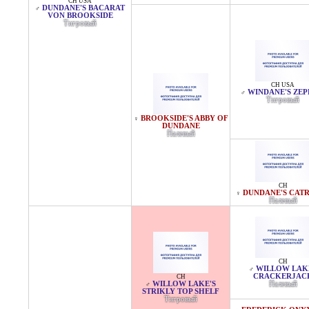
CH USA
DUNDANE'S BACARAT
♂
VON BROOKSIDE
Тигровый
CH USA
WINDANE'S ZE
♂
Тигровый
BROOKSIDE'S ABBY OF
♀
DUNDANE
Палевый
CH
DUNDANE'S CAT
♀
Палевый
CH
WILLOW LAK
♂
CRACKERJAC
CH
WILLOW LAKE'S
Палевый
♂
STRIKLY TOP SHELF
Тигровый