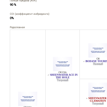
Потеря предков (AVK)
90 %
COI (коэффициент инбридинга)
0%
Родословная
CH
BODANE TOURI
♂
Палевый
CH USA
SHEENWATER ACE IN
♂
THE HOLE
Тигровый
SHEENWATER 
♀
CLAMATION
Тигровый