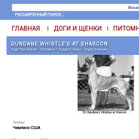
РАСШИРЕННЫЙ ПОИСК ↓
ГЛАВНАЯ
ДОГИ И ЩЕНКИ
ПИТОМ
|
|
DUNDANE WHISTLE'S AT SHARCON
РОДСТВЕННИКИ
/
ПОТОМКИ
/
ПОДБОР ПАРЫ
/
РОДОСЛОВНАЯ
Титулы
Чемпион США