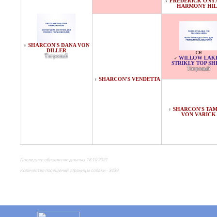
FREDERICK ONY
♀
HARMONY HIL
SHARCON'S DANA VON
♀
DILLER
CH
Тигровый
WILLOW LAKE
♂
STRIKLY TOP SH
Тигровый
SHARCON'S VENDETTA
♀
SHARCON'S TA
♀
VON VARICK
Последнее обновление данных 18.10.2021
Количество посещений страницы собаки - 3439