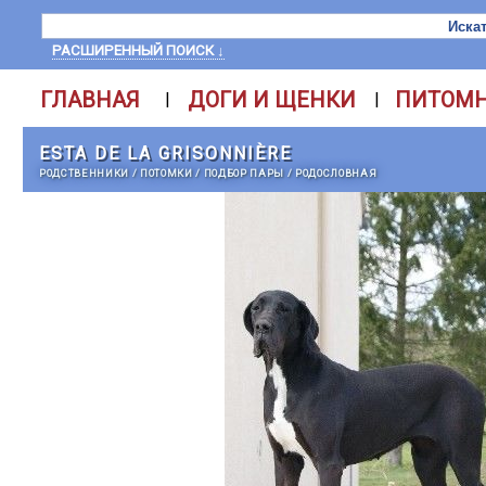
РАСШИРЕННЫЙ ПОИСК ↓
ГЛАВНАЯ
ДОГИ И ЩЕНКИ
ПИТОМ
|
|
ESTA DE LA GRISONNIÈRE
РОДСТВЕННИКИ
/
ПОТОМКИ
/
ПОДБОР ПАРЫ
/
РОДОСЛОВНАЯ