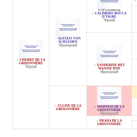
♂
Jr CH Luxembourg
CALIMERO BOCCA
♂
D'TIGRE
Черный
ALEXEIJ VON
♂
SCHLESIEN
Мраморный
CHERRY DE LA
♀
GRISONNIÈRE
XANDERINE HET
♀
Черный
WAASSE HOF
Мраморный
ULLINE DE LA
♀
MADNESS DE LA
♂
GRISONNIÈRE
GRISONNIERE
Мраморный
PRADA DE LA
♀
GRISONNIÈRE