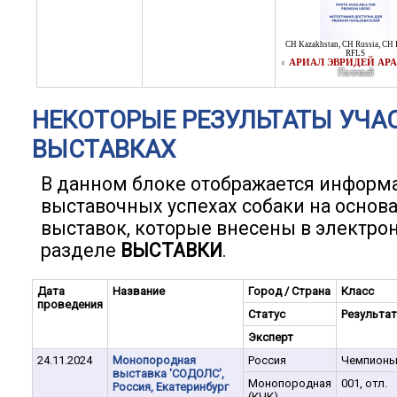
CH Kazakhstan
,
CH Russia
,
CH 
RFLS
АРИАЛ ЭВРИДЕЙ АР
♀
Палевый
НЕКОТОРЫЕ РЕЗУЛЬТАТЫ УЧА
ВЫСТАВКАХ
В данном блоке отображается информ
выставочных успехах собаки на основ
выставок, которые внесены в электро
разделе
ВЫСТАВКИ
.
Дата
Название
Город / Страна
Класс
проведения
Статус
Результат
Эксперт
24.11.2024
Монопородная
Россия
Чемпион
выставка 'СОДОЛС',
Монопородная
001, отл.
Россия, Екатеринбург
(КЧК)