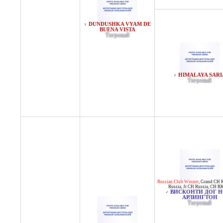
DUNDUSHKA VYAM DE
♀
BUENA VISTA
Тигровый
HIMALAYA SARI
♀
Тигровый
Russian Club Winner
,
Grand CH R
Russia
,
Jr CH Russia
,
CH R
ВИСКОНТИ ДОГ Н
♂
АРЛИНГТОН
Тигровый