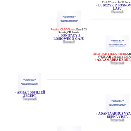
Club Winner
,
Jr CH Pola
LUBCZYK Z SOSNO
♂
LASU
Палевый
Russian Club Winner
,
Grand CH
Russia
,
CH Russia
BONIFACY Z
♂
LOSIOWEGO GAJU
Палевый
Int.CH (FCI)
,
EuDDC Winner
,
CH
(VDH)
,
CH Lithuania
,
CH Po
AXA AMADEA DE MI
♀
Тигровый
АРИАЛ ЭВРИДЕЙ
♂
ДЕСЕРТ
Тигровый
ADANI AARHUS VYA
♂
BUENA VISTA
Тигровый