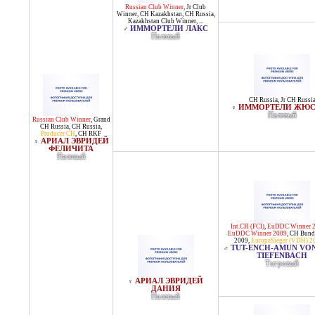
Russian Club Winner
,
Jr Club
Winner
,
CH Kazakhstan
,
CH Russia
,
Kazakhstan Club Winner
, ...
ИММОРТЕЛИ ЛАКС
♂
Палевый
CH Russia
,
Jr CH Russi
ИММОРТЕЛИ ЖЮ
♀
Палевый
Russian Club Winner
,
Grand
CH Russia
,
CH Russia
,
Producer CH
,
CH RKF
АРИАЛ ЭВРИДЕЙ
♀
ФЕЛИЧИТА
Палевый
Int.CH (FCI)
,
EuDDC Winner 
EuDDC Winner 2009
,
CH Bunde
2009
,
EuropaSieger (VDH) 2
TUT-ENCH-AMUN VO
♂
TIEFENBACH
Тигровый
АРИАЛ ЭВРИДЕЙ
♀
ДАНИЯ
Палевый