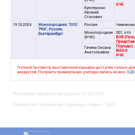
КЧК
Купляускас
Евгений
Стасович
19.10.2024
Монопородная, 'ООО
Россия
Чемпион
'РКК', Россия,
Монопородная
001, отл.
Екатеринбург
(КЧК)
BOB (Луч
Представ
Породы)
Гачина Оксана
BISS-II
Анатольевна
КЧК
Полный просмотр выставочной карьеры доступен только дл
аккаунтов. Получить премиальную учетную запись можно
ЗДЕ
Последнее обновление данных 27.03.2025
Количество посещений страницы собаки - 2655