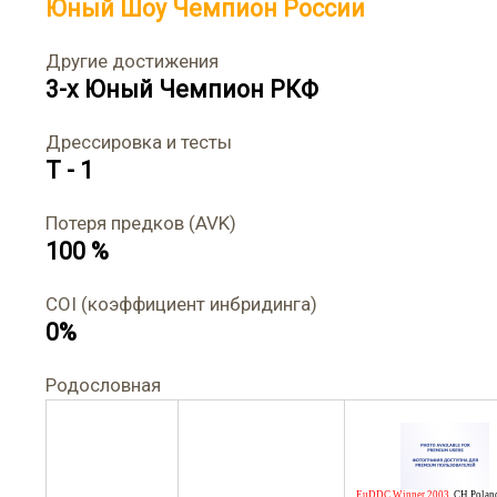
Юный Шоу Чемпион России
Другие достижения
3-х Юный Чемпион РКФ
Дрессировка и тесты
T - 1
Потеря предков (AVK)
100 %
COI (коэффициент инбридинга)
0%
Родословная
EuDDC Winner 2003
,
CH Polan