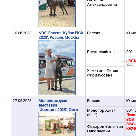
Александровна
10.06.2023
NDS 'Россия. Кубок РКФ
Россия
Юни
2023', Россия, Москва
Всероссийская
002, 
JRCA
ЮСС
Хамитова Лилия
Фирдаусовна
27.05.2023
Монопородная
Россия
Юни
выставка
'Фаворит-2023', Омск
Монопородная
001, 
(КЧК)
Лучш
BOB
BISS-
Федоров Валентин
ЮКЧ
Николаевич