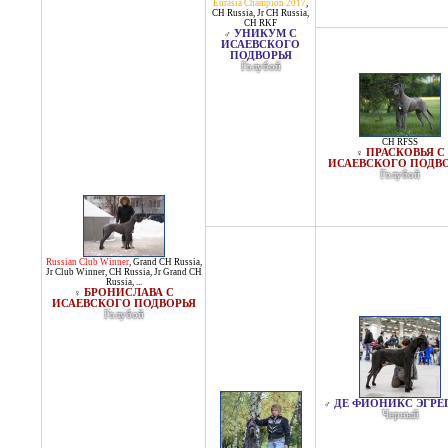
Eurasia Champion 2017
,
CH Russia
,
Jr CH Russia
,
CH RKF
УНИКУМ С
♂
ИСАЕВСКОГО
ПОДВОРЬЯ
Голубой
CH RFSS
ПРАСКОВЬЯ С
♀
ИСАЕВСКОГО ПОДВ
Голубой
Russian Club Winner
,
Grand CH Russia
,
Jr Club Winner
,
CH Russia
,
Jr Grand CH
Russia
, ...
БРОНИСЛАВА С
♀
ИСАЕВСКОГО ПОДВОРЬЯ
Голубой
ДЕ ФИОНИКС ЭГРЕ
♂
Черный