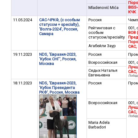
Поро
BISS-I
Mladenović Mića
КЧК
11.05.2024
САС-ЧРКФ, (с особым
Россия
Чемп
статусом + specialty),
Рейтинговая с
001, 
'Волга-2024', Россия,
особым
BOB 
Самара
статусом/speciality
Пред
Поро
Агабейли Заур
CАC,
19.11.2023
NDS, 'Евразия-2023,
Россия
Пром
'Кубок СНГ', Россия,
Всероссийская
001, 
Москва
Лучш
Седых Наталья
CАC,
Евгеньевна
Побед
18.11.2023
NDS, 'Евразия-2023,
Россия
Пром
'Кубок Президента
РКФ', Россия, Москва
Всероссийская
001, 
Лучш
CАC,
Побед
Maria Adela
Barbadori