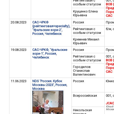
Рейтинговая с
001, 
особым статусом
BOB 
Пред
Круценко Елена
Поро
Юрьевна
CAC
20.08.2023
САС-ЧРКФ
Россия
Пром
(рейтинговая+specialty),
Рейтинговая с
б/м, 
'Уральские зори-2',
особым статусом
Россия, Челябинск
Кремнев Михаил
Юрьевич
19.08.2023
САС-ЧРКФ, 'Уральские
Россия
Пром
зори-1', Россия,
Рейтинговая с
001, 
Челябинск
особым статусом
BOB 
Пред
Городилов
Поро
Станислав
CAC
Валентинович
11.06.2023
NDS 'Россия. Кубок
Россия
Юни
Москвы 2023', Россия,
Москва
Всероссийская
001, 
JCAC
Юный 
Моск
Никольская
Наталья