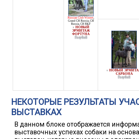
Russian Club Winner
,
Grand CH Russia
,
CH
Russia
,
CH RKF
НОВЫЙ
♀
ЭРМИТАЖ
ФОРТУНА
Голубой
НОВЫЙ ЭРМИТ
♀
САРБОНА
Голубой
НЕКОТОРЫЕ РЕЗУЛЬТАТЫ УЧА
ВЫСТАВКАХ
В данном блоке отображается информ
выставочных успехах собаки на основ