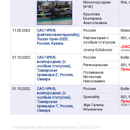
Монопородная
б/м, 
(КЧК)
Крылова
Екатерина
Анатольевна
11.03.2023
САС-ЧРКФ,
Россия
Юни
(рейтинговая+specialty),
Рейтинговая с
001, 
'Kazan Open-2023',
особым статусом
Россия, Казань
JCAC
Jovica Golubovic
ЮЧРК
01.10.2022
САС-ЧРКФ,
Россия
Бэби
всепородная, (с
Региональная
001, 
особым статусом),
Лучш
'Самарская
Поливанов
премьера-2', Россия,
Мстислав
Самара
Николаевич
01.10.2022
САС-ЧРКФ,
Россия
Бэби
всепородная, (с
Speciality
001, 
особым статусом),
Лучш
'Самарская
Жук Галина
BISB-2
премьера-1', Россия,
Ильинична
Самара
Последнее обновление данных 20.02.2026