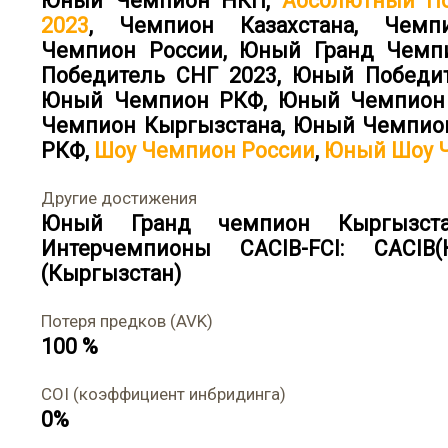
Юный Чемпион НКП
,
Абсолютный По
2023
,
Чемпион Казахстана
,
Чемп
Чемпион России
,
Юный Гранд Чемп
Победитель СНГ 2023
,
Юный Победит
Юный Чемпион РКФ
,
Юный Чемпион 
Чемпион Кыргызстана
,
Юный Чемпио
РКФ
,
Шоу Чемпион России
,
Юный Шоу 
Другие достижения
Юный Гранд чемпион Кыргызста
Интерчемпионы CACIB-FCI: CACIB(К
(Кыргызстан)
Потеря предков (AVK)
100 %
COI (коэффициент инбридинга)
0%