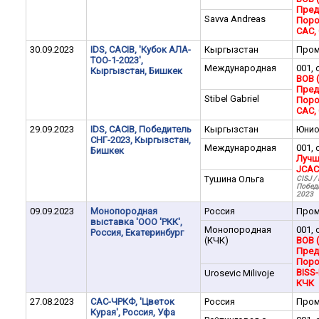
Пред
Savva Andreas
Поро
CAC,
30.09.2023
IDS, CACIB, 'Кубок АЛА-
Кыргызстан
Пром
ТОО-1-2023',
Международная
001, 
Кыргызстан, Бишкек
BOB 
Пред
Stibel Gabriel
Поро
CAC,
29.09.2023
IDS, CACIB, Победитель
Кыргызстан
Юни
СНГ-2023, Кыргызстан,
Международная
001, 
Бишкек
Лучш
JCAC
Тушина Ольга
CISJ 
Побед
2023
09.09.2023
Монопородная
Россия
Пром
выставка 'ООО 'РКК',
Монопородная
001, 
Россия, Екатеринбург
(КЧК)
BOB 
Пред
Поро
BISS-I
Urosevic Milivoje
КЧК
27.08.2023
САС-ЧРКФ, 'Цветок
Россия
Пром
Курая', Россия, Уфа