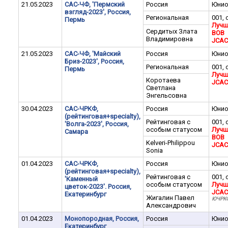
21.05.2023
САС-ЧФ, 'Пермский
Россия
Юни
взгляд-2023', Россия,
Региональная
001, 
Пермь
Лучш
Сердитых Злата
BOB
Владимировна
JCAC
21.05.2023
САС-ЧФ, 'Майский
Россия
Юни
Бриз-2023', Россия,
Региональная
001, 
Пермь
Лучш
Коротаева
JCAC
Светлана
Энгельсовна
30.04.2023
САС-ЧРКФ,
Россия
Юни
(рейтинговая+specialty),
Рейтинговая с
001, 
'Волга-2023', Россия,
особым статусом
Лучш
Самара
BOB
Kelveri-Philippou
JCAC
Sonia
01.04.2023
САС-ЧРКФ,
Россия
Юни
(рейтинговая+specialty),
Рейтинговая с
001, 
'Каменный
особым статусом
Лучш
цветок-2023'. Россия,
JCAC
Екатеринбург
Жигалин Павел
ЮЧРК
Александрович
01.04.2023
Монопородная, Россия,
Россия
Юни
Екатеринбург