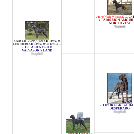
Junior World Winner 2010
,
CH 
PARIS MON AMOUR
♀
NORD OVEST
Черный
Grand CH Belarus
,
Grand CH Russia
,
Jr
Club Winner
,
CH Russia
,
Jr CH Russia
, ...
E.T. ALIEN FROM
♂
VALVASOR'S LAND
Голубой
LIBORA GREAT DA
♂
DESPERADO
Голубой