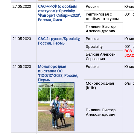
27.05.2023
САС-ЧРКФ (с особым
Россия
Юни
статусом)+Specialty
Рейтинговая с
001, 
'Фаворит Сибири-2023',
особым статусом
Россия, Омск
Пиликин Виктор
Александрович
21.05.2023
САС 2 группы/Specialty,
Россия
Юни
Россия, Пермь
Speciality
001, 
BOS
Белкин Алексей
JCAC
Сергеевич
21.05.2023
Монопородная
Россия
Юни
выставка ОО
'ПООЛС'-2023, Россия,
Пермь
Монопородная
б/м, 
(КЧК)
Пиликин Виктор
Александрович