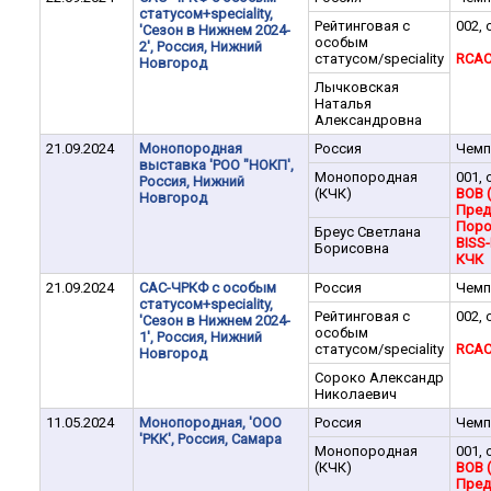
статусом+speciality,
Рейтинговая с
002, 
'Сезон в Нижнем 2024-
особым
2', Россия, Нижний
статусом/speciality
RCAC
Новгород
Лычковская
Наталья
Александровна
21.09.2024
Монопородная
Россия
Чемп
выставка 'РОО "НОКП',
Монопородная
001, 
Россия, Нижний
(КЧК)
BOB 
Новгород
Пред
Поро
Бреус Светлана
BISS-I
Борисовна
КЧК
21.09.2024
САС-ЧРКФ с особым
Россия
Чемп
статусом+speciality,
Рейтинговая с
002, 
'Сезон в Нижнем 2024-
особым
1', Россия, Нижний
статусом/speciality
RCA
Новгород
Сороко Александр
Николаевич
11.05.2024
Монопородная, 'ООО
Россия
Чемп
'РКК', Россия, Самара
Монопородная
001, 
(КЧК)
BOB 
Пред