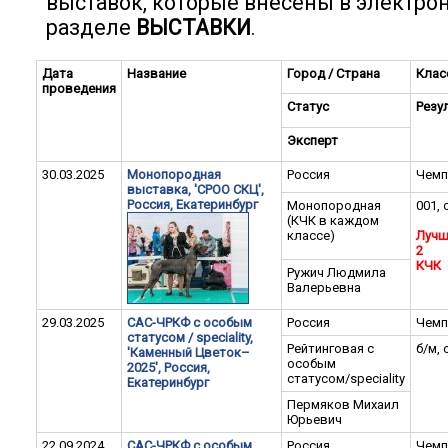
выставок, которые внесены в электро
разделе
ВЫСТАВКИ
.
Дата
Название
Город / Страна
Клас
проведения
Статус
Резу
Эксперт
30.03.2025
Монопородная
Россия
Чемп
выставка, 'СРОО СКЦ',
Россия, Екатеринбург
Монопородная
001, 
(КЧК в каждом
классе)
Лучш
2
КЧК
Ружич Людмила
Валерьевна
29.03.2025
САС-ЧРКФ с особым
Россия
Чемп
статусом / speciality,
Рейтинговая с
б/м, 
'Каменный Цветок–
особым
2025', Россия,
статусом/speciality
Екатеринбург
Пермяков Михаил
Юрьевич
22.09.2024
САС-ЧРКФ с особым
Россия
Чемп