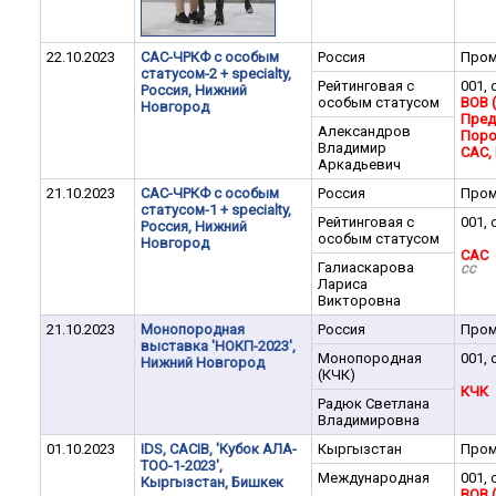
22.10.2023
САС-ЧРКФ с особым
Россия
Пром
статусом-2 + specialty,
Рейтинговая с
001, 
Россия, Нижний
особым статусом
BOB 
Новгород
Пред
Александров
Поро
Владимир
CАC,
Аркадьевич
21.10.2023
САС-ЧРКФ с особым
Россия
Пром
статусом-1 + specialty,
Рейтинговая с
001, 
Россия, Нижний
особым статусом
Новгород
CAC
Галиаскарова
СС
Лариса
Викторовна
21.10.2023
Монопородная
Россия
Пром
выставка 'НОКП-2023',
Монопородная
001, 
Нижний Новгород
(КЧК)
КЧК
Радюк Светлана
Владимировна
01.10.2023
IDS, CACIB, 'Кубок АЛА-
Кыргызстан
Пром
ТОО-1-2023',
Международная
001, 
Кыргызстан, Бишкек
BOB 