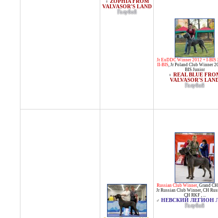
ZOPHIA FROM
♀
VALVASOR'S LAND
Голубой
Jr EuDDC Winner 2012 + I-BIS 
II-BIS
,
Jr Poland Club Winner 20
BIS Junior
REAL BLUE FRO
♀
VALVASOR'S LAN
Голубой
Russian Club Winner
,
Grand CH
Jr Russian Club Winner
,
CH Rus
CH RKF
, ...
НЕВСКИЙ ЛЕГИОН 
♂
Голубой