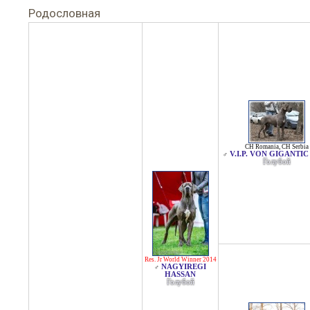
Родословная
CH Romania
,
CH Serbia
V.I.P. VON GIGANTIC
♂
Голубой
Res. Jr World Winner 2014
NAGYIREGI
♂
HASSAN
Голубой