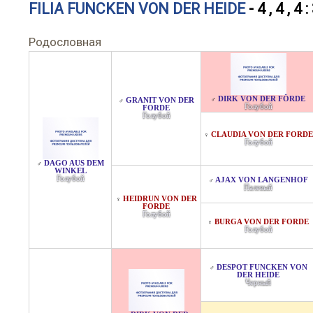
FILIA FUNCKEN VON DER HEIDE
- 4 , 4 , 4 :
Родословная
DIRK VON DER FÖRDE
♂
GRANIT VON DER
♂
Голубой
FORDE
Голубой
CLAUDIA VON DER FORDE
♀
Голубой
DAGO AUS DEM
♂
WINKEL
Голубой
AJAX VON LANGENHOF
♂
Палевый
HEIDRUN VON DER
♀
FORDE
Голубой
BURGA VON DER FORDE
♀
Голубой
DESPOT FUNCKEN VON
♂
DER HEIDE
Черный