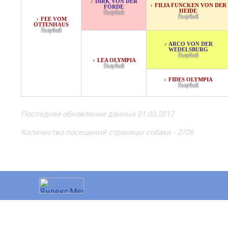
DIRK VON DER
♂
FILIA FUNCKEN VON DER
♀
FÖRDE
HEIDE
Голубой
Голубой
FEE VOM
♀
OTTENHAUS
Голубой
ARCO VON DER
♂
WEDELSBURG
Голубой
LEA OLYMPIA
♀
Голубой
FIDES OLYMPIA
♀
Голубой
Последнее обновление данных 01.03.2017
Количество посещений страницы собаки - 2726