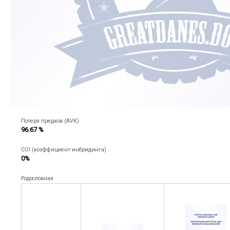
Потеря предков (AVK)
96.67 %
COI (коэффициент инбридинга)
0%
Родословная