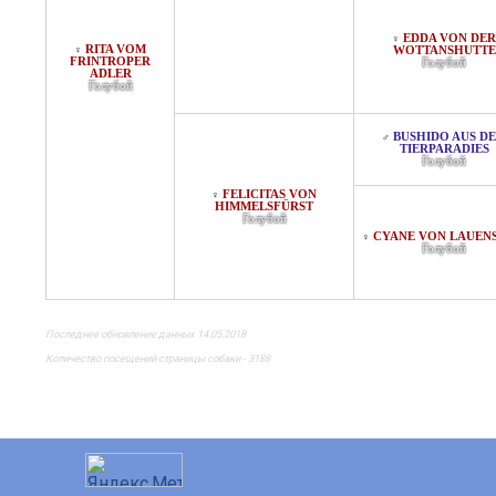
EDDA VON DER
♀
RITA VOM
♀
WOTTANSHUTTE
FRINTROPER
Голубой
ADLER
Голубой
BUSHIDO AUS D
♂
TIERPARADIES
Голубой
FELICITAS VON
♀
HIMMELSFÜRST
Голубой
CYANE VON LAUENS
♀
Голубой
Последнее обновление данных 14.05.2018
Количество посещений страницы собаки - 3188