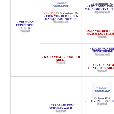
CH Bundessieger 1953
RUX CONNY VON 
♂
MAGN-OBERTRAUBL
Мраморный
Int.CH (FCI)
,
CH Bundessieger 1958
EICK VON DER FREIEN
♂
HANSESTADT BREMEN
Мраморный
ZULU VOM
♂
FRINTROPER
ADLER
Черный
ASTA VON DER FR
♀
HANSESTADT BRE
Черный
EDLER VON DE
♂
HUNNENHEIDE
Мраморный
KATJA VOM FRINTROPER
♀
ADLER
Черный
ALRAUNE VOM
♀
FRINTROPER ADL
Черный
CH France 1953
IKE VON CENT SO
♂
Голубой
ERROL AUS DEM
♂
SCHWARZWALD
Голубой