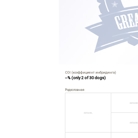
COI (коэффициент инбридинга)
--% (only 2 of 30 dogs)
Родословная
неизв
неизв.
неизв