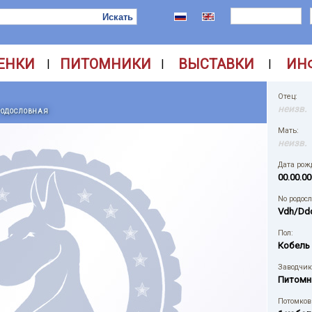
ЕНКИ
ПИТОМНИКИ
ВЫСТАВКИ
ИН
|
|
|
Отец:
неизв.
РОДОСЛОВНАЯ
Мать:
неизв.
Дата рож
00.00.00
No родос
Vdh/Ddc
Пол:
Кобель
Заводчик
Питомн
Потомков 