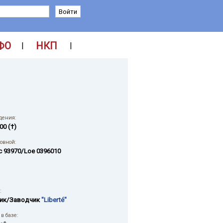
ФО
НКП
|
|
дения:
00 (†)
ловной:
 93970/Loe 0396010
:
ик/Заводчик
"Liberté"
в базе: