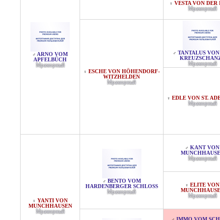
VESTA VON DER 
♀
Мраморный
TANTALUS VON
♂
ARNO VOM
♂
KREUZSCHAN
APFELBÜCH
Мраморный
Мраморный
ESCHE VON HÖHENDORF-
♀
WITZHELDEN
Мраморный
EDLE VON ST. AD
♀
Мраморный
KANT VON
♂
MUNCHHAUS
Мраморный
BENTO VOM
♂
ELITE VON
♀
HARDENBERGER SCHLOSS
MUNCHHAUS
Мраморный
Мраморный
YANTI VON
♀
MUNCHHAUSEN
Мраморный
IMMO VOM SCH
♂