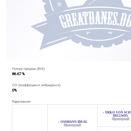
Потеря предков (AVK)
86.67 %
COI (коэффициент инбридинга)
0%
Родословная
ERKO VON SCHL
♂
ELLWIG
Мраморный
OSSMANN IDEAL
♂
Мраморный