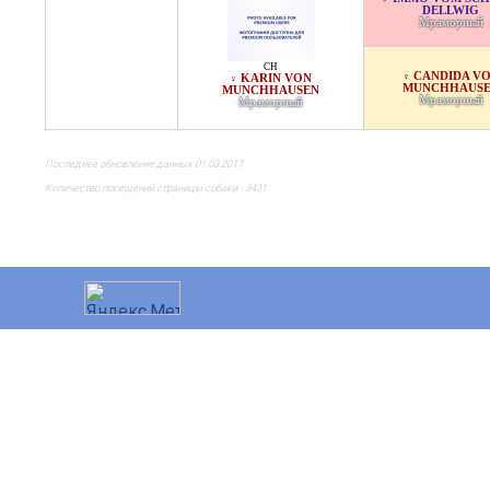
DELLWIG
Мраморный
CH
CANDIDA V
♀
KARIN VON
♀
MUNCHHAUS
MUNCHHAUSEN
Мраморный
Мраморный
Последнее обновление данных 01.03.2017
Количество посещений страницы собаки - 3431