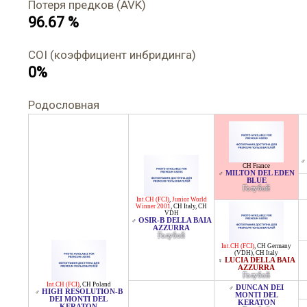
Потеря предков (AVK)
96.67 %
COI (коэффициент инбридинга)
0%
Родословная
♂
CH France
MILTON DEL EDEN
♂
BLUE
Голубой
Int.CH (FCI)
,
Junior World
Winner 2001
,
CH Italy
,
CH
VDH
OSIR-B DELLA BAIA
♂
AZZURRA
Голубой
Int.CH (FCI)
,
CH Germany
(VDH)
,
CH Italy
LUCIA DELLA BAIA
♀
AZZURRA
Голубой
Int.CH (FCI)
,
CH Poland
DUNCAN DEI
♂
HIGH RESOLUTION-B
♂
MONTI DEL
DEI MONTI DEL
KERATON
KERATON