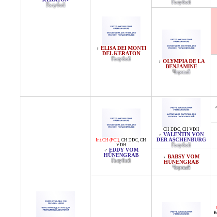
Голубой
Голубой
ELISA DEI MONTI
♀
DEL KERATON
Голубой
OLYMPIA DE LA
♀
BENJAMINE
Черный
CH DDC
,
CH VDH
VALENTIN VON
♂
DER ASCHENBURG
Int.CH (FCI)
,
CH DDC
,
CH
VDH
Голубой
EDDY VOM
♂
HÜNENGRAB
BABSY VOM
♀
Голубой
HÜNENGRAB
Черный
B