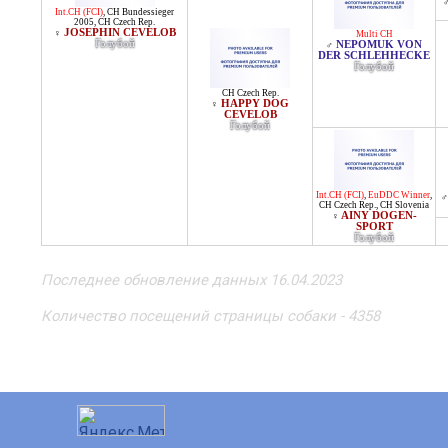
Int.CH (FCI)
,
CH Bundessieger
2005
,
CH Czech Rep.
JOSEPHIN CEVELOB
♀
Multi CH
Голубой
NEPOMUK VON
♂
DER SCHLEHHECKE
Голубой
CH Czech Rep.
HAPPY DOG
♀
CEVELOB
Голубой
Int.CH (FCI)
,
EuDDC Winner
,
♂
CH Czech Rep.
,
CH Slovenia
AINY DOGEN-
♀
SPORT
Голубой
Последнее обновление данных 16.04.2023
Количество посещений страницы собаки - 4358