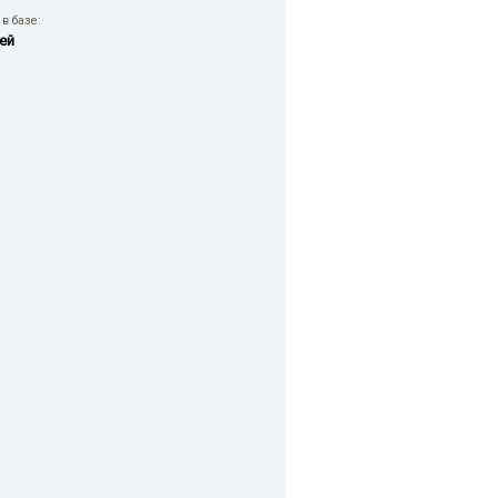
в базе:
ей