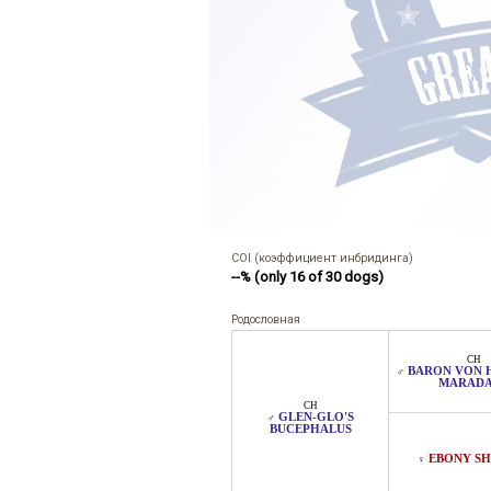
COI (коэффициент инбридинга)
--% (only 16 of 30 dogs)
Родословная
CH
BARON VON H
♂
MARAD
CH
GLEN-GLO'S
♂
BUCEPHALUS
EBONY S
♀