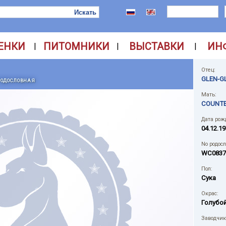
ЕНКИ
ПИТОМНИКИ
ВЫСТАВКИ
ИН
|
|
|
Отец:
GLEN-G
РОДОСЛОВНАЯ
Мать:
COUNTE
Дата рож
04.12.19
No родос
WC0837
Пол:
Сука
Окрас:
Голубо
Заводчик