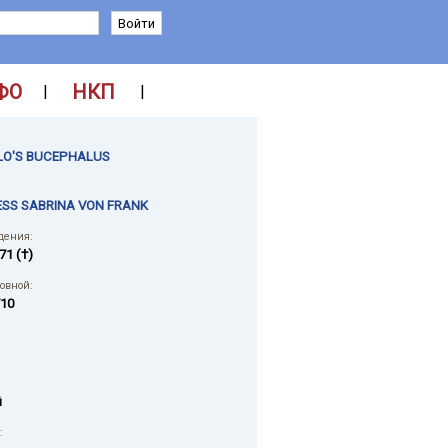
ФО
НКП
|
|
LO'S BUCEPHALUS
SS SABRINA VON FRANK
дения:
71 (†)
ловной:
10
й
: