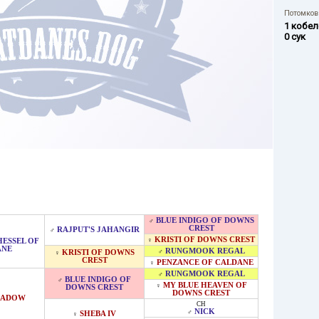
Потомков 
1 кобел
0 сук
BLUE INDIGO OF DOWNS
♂
CREST
RAJPUT'S JAHANGIR
♂
KRISTI OF DOWNS CREST
♀
ESSEL OF
ANE
RUNGMOOK REGAL
♂
KRISTI OF DOWNS
♀
CREST
PENZANCE OF CALDANE
♀
RUNGMOOK REGAL
♂
BLUE INDIGO OF
♂
MY BLUE HEAVEN OF
♀
DOWNS CREST
DOWNS CREST
HADOW
CH
NICK
♂
SHEBA IV
♀