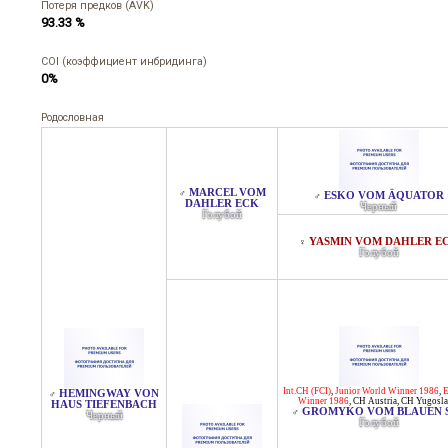
Потеря предков (AVK)
93.33 %
COI (коэффициент инбридинга)
0%
Родословная
MARCEL VOM
♂
ESKO VOM ÄQUATOR
♂
DAHLER ECK
Черный
Голубой
YASMIN VOM DAHLER E
♀
Голубой
Int.CH (FCI)
,
Junior World Winner 1986
,
HEMINGWAY VON
♂
Winner 1986
,
CH Austria
,
CH Yugosla
HAUS TIEFENBACH
GROMYKO VOM BLAUEN 
♂
Черный
Голубой