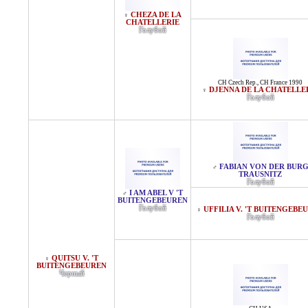
CHEZA DE LA
♀
CHATELLERIE
Голубой
CH Czech Rep.
,
CH France 1990
DJENNA DE LA CHATELLE
♀
Голубой
FABIAN VON DER BUR
♂
TRAUSNITZ
Голубой
I AM ABEL V 'T
♂
BUITENGEBEUREN
Голубой
UFFILIA V. 'T BUITENGEBE
♀
Голубой
QUITSU V. 'T
♀
BUITENGEBEUREN
Черный