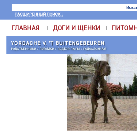
РАСШИРЕННЫЙ ПОИСК ↓
ГЛАВНАЯ
ДОГИ И ЩЕНКИ
ПИТОМ
|
|
YORDACHE V. 'T BUITENGEBEUREN
РОДСТВЕННИКИ
/
ПОТОМКИ
/
ПОДБОР ПАРЫ
/
РОДОСЛОВНАЯ