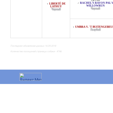
CH USA
RACHEL'S RAVON PAL 
♂
LIBERTÉ DE
♀
WILLOWRUN
LATHUY
Черный
Черный
UMBRA V. 'T BUITENGEBE
♀
Голубой
Последнее обновление данных 16.09.2018
Количество посещений страницы собаки - 4746