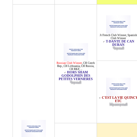
Jr French Club Winner
,
Spanish
Club Winner
T-DANTE DE CAN
♂
DURAN
Черный
Russian Club Winner
,
CH Czech
Rep.
,
CH Lithuania
,
CH Russia
,
CH RKF
, ...
HORS SHAM
♂
GODOLPHIN DES
PETITES VERNIERES
Черный
C'EST LA VIE QUINC
♀
ETC
Мраморный