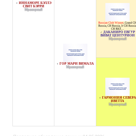
ИННАМОРЕ БЭЛЛЭ
♀
СВИТ БЭРРИ
Мраморный
Russian Club Winner
,
Grand C
Russia
,
CH Russia
,
Jr CH Russi
CH RKF
, ...
ДАКАНИРО ЕВГУР
♂
ВИВАТ ЦЕНТУРИОН
Мраморный
ГОР МАРИ ВИМАЛА
♀
Мраморный
ГАРМОНИЯ СЕВЕРА
♀
ИВЕТТА
Мраморный