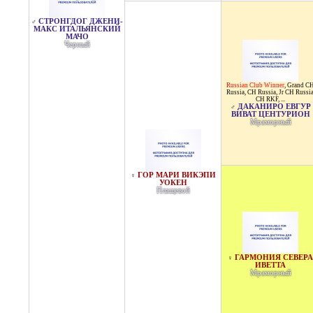
СТРОНГДОГ ДЖЕНИ-
♂
МАКС ИТАЛЬЯНСКИЙ
МАЧО
Черный
Russian Club Winner
,
Grand C
Russia
,
CH Russia
,
Jr CH Russi
CH RKF
, ...
ДАКАНИРО ЕВГУР
♂
ВИВАТ ЦЕНТУРИОН
Мраморный
ГОР МАРИ ВИКЭПИ
♀
УОКЕН
Плащевой
ГАРМОНИЯ СЕВЕРА
♀
ИВЕТТА
Мраморный