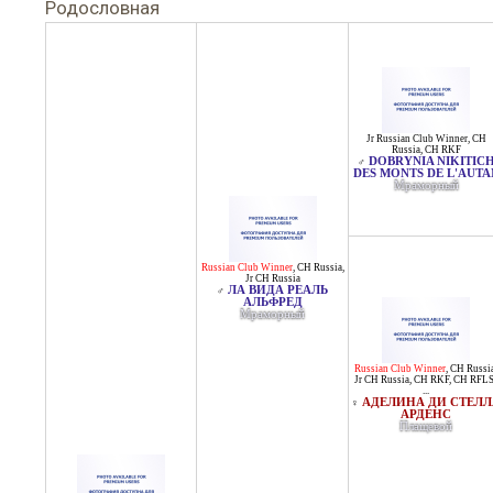
Родословная
Jr Russian Club Winner
,
CH
Russia
,
CH RKF
DOBRYNIA NIKITIC
♂
DES MONTS DE L'AUTA
Мраморный
Russian Club Winner
,
CH Russia
,
Jr CH Russia
ЛА ВИДА РЕАЛЬ
♂
АЛЬФРЕД
Мраморный
Russian Club Winner
,
CH Russi
Jr CH Russia
,
CH RKF
,
CH RFL
...
АДЕЛИНА ДИ СТЕЛЛ
♀
АРДЕНС
Плащевой