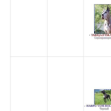
TARIQA D'IS
♀
Серомрамор
HARPO VOM HOL
♂
Черный