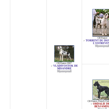
CH France
TORRENT DU DO
♂
L'OSTREVE
Мраморны
CH France 2007
VLADIVOSTOK DE
♂
MISANDRE
Мраморный
CH France
,
French Clu
ORDALIE D
♀
BENJAMIN