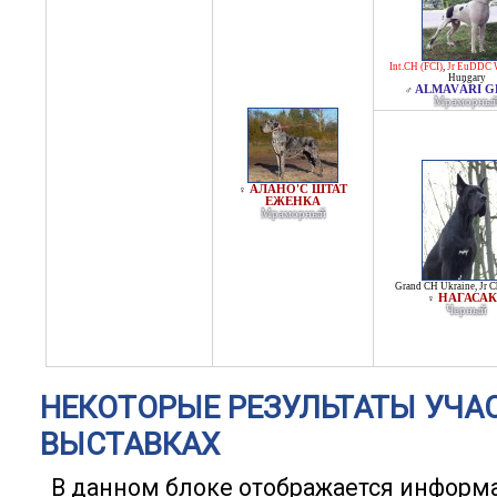
Int.CH (FCI)
,
Jr EuDDC 
Hungary
ALMAVÁRI G
♂
Мраморны
АЛАНО'С ШТАТ
♀
ЕЖЕНКА
Мраморный
Grand CH Ukraine
,
Jr 
НАГАСА
♀
Черный
НЕКОТОРЫЕ РЕЗУЛЬТАТЫ УЧА
ВЫСТАВКАХ
В данном блоке отображается информ