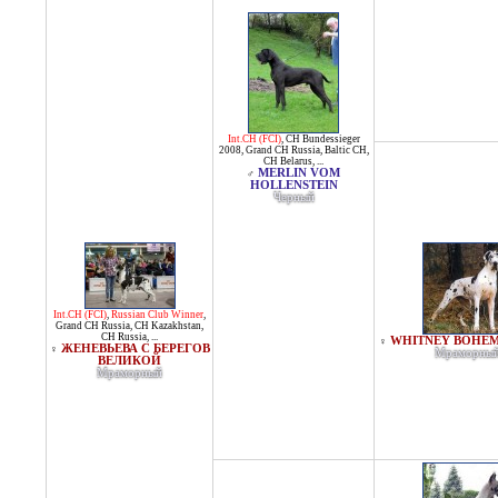
Int.CH (FCI)
,
CH Bundessieger
2008
,
Grand CH Russia
,
Baltic CH
,
CH Belarus
, ...
MERLIN VOM
♂
HOLLENSTEIN
Черный
Int.CH (FCI)
,
Russian Club Winner
,
Grand CH Russia
,
CH Kazakhstan
,
CH Russia
, ...
WHITNEY BOHEM
♀
ЖЕНЕВЬЕВА С БЕРЕГОВ
♀
Мраморны
ВЕЛИКОЙ
Мраморный