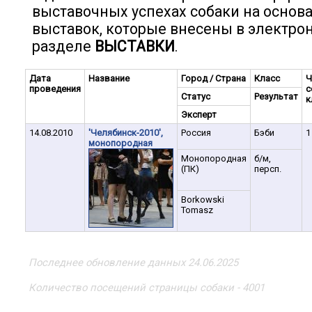
выставочных успехах собаки на основ
выставок, которые внесены в электро
разделе
ВЫСТАВКИ
.
Дата
Название
Город / Страна
Класс
Ч
проведения
с
Статус
Результат
к
Эксперт
14.08.2010
'Челябинск-2010',
Россия
Бэби
1
монопородная
Монопородная
б/м,
(ПК)
персп.
Borkowski
Tomasz
Последнее обновление данных 24.06.2025
Количество посещений страницы собаки - 4001