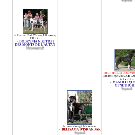
Черный
Jr Russian Club Winner
,
CH Russia
,
CH RKF
DOBRYNIA NIKITICH
♂
DES MONTS DE L'AUTAN
Мраморный
Int.CH (FCI)
,
EuDDC Winn
Bundessieger 2006
,
CH Ge
CH VDH
, ...
MANOLO VON
♂
OFNETHÖH
Черный
Jr Luxembourg Club Winner
BELISAMA D'ISKANDAR
♀
Черный