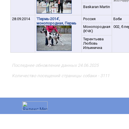
BISS Puppy
Baskaran Martin
28.09.2014
'Пермь-2014',
Россия
Бэби
монопородная, Пермь
Монопородная
002, б.пе
(КЧК)
Терентьева
Любовь
Ильинична
Последнее обновление данных 24.06.2025
Количество посещений страницы собаки - 3111