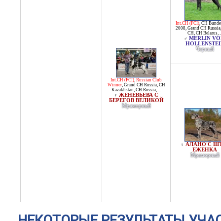
Int.CH (FCI)
,
CH Bundes
2008
,
Grand CH Russia
CH
,
CH Belarus
, .
MERLIN V
♂
HOLLENSTEI
Черный
Int.CH (FCI)
,
Russian Club
Winner
,
Grand CH Russia
,
CH
Kazakhstan
,
CH Russia
, ...
ЖЕНЕВЬЕВА С
♀
БЕРЕГОВ ВЕЛИКОЙ
Мраморный
АЛАНО'С Ш
♀
ЕЖЕНКА
Мраморный
НЕКОТОРЫЕ РЕЗУЛЬТАТЫ УЧА