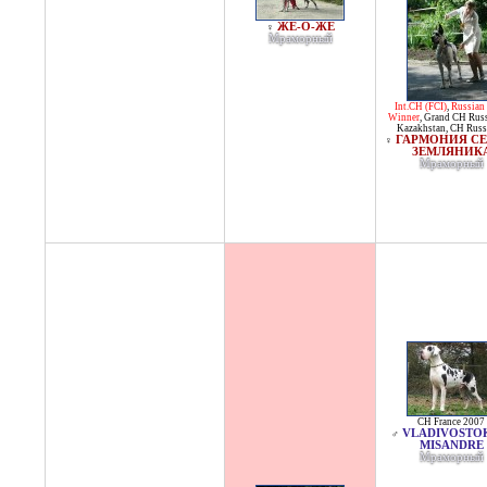
ЖЕ-О-ЖЕ
♀
Мраморный
Int.CH (FCI)
,
Russian
Winner
,
Grand CH Russ
Kazakhstan
,
CH Russ
ГАРМОНИЯ СЕ
♀
ЗЕМЛЯНИК
Мраморный
CH France 2007
VLADIVOSTO
♂
MISANDRE
Мраморный