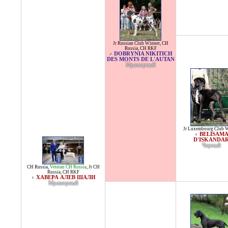
Jr Russian Club Winner
,
CH
Russia
,
CH RKF
DOBRYNIA NIKITICH
♂
DES MONTS DE L'AUTAN
Мраморный
Jr Luxembourg Club 
BELISAM
♀
D'ISKANDA
Черный
CH Russia
,
Veteran CH Russia
,
Jr CH
Russia
,
CH RKF
ХАВЕРА АЛЕВ ШАЛИ
♀
Мраморный