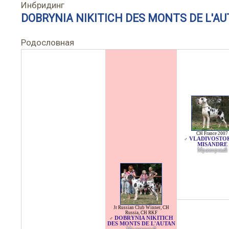
Инбридинг
DOBRYNIA NIKITICH DES MONTS DE L'A
Родословная
CH France 2007
VLADIVOSTO
♂
MISANDRE
Мраморный
Jr Russian Club Winner
,
CH
Russia
,
CH RKF
DOBRYNIA NIKITICH
♂
DES MONTS DE L'AUTAN