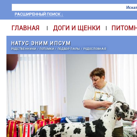
РАСШИРЕННЫЙ ПОИСК ↓
ГЛАВНАЯ
ДОГИ И ЩЕНКИ
ПИТОМ
|
|
НАТУС ЭНИМ ИПСУМ
РОДСТВЕННИКИ
/
ПОТОМКИ
/
ПОДБОР ПАРЫ
/
РОДОСЛОВНАЯ