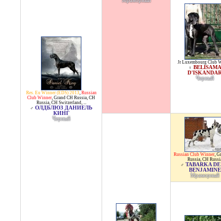
Мраморный
Jr Luxembourg Club 
BELISAM
♀
D'ISKANDA
Черный
Res. Eu Winner (EDS) 2013
,
Russian
Club Winner
,
Grand CH Russia
,
CH
Russia
,
CH Switzerland
, ...
ОЛДБЛЮЗ ДАНИЕЛЬ
♂
КИНГ
Черный
Russian Club Winner
,
G
Russia
,
CH Russi
TABARKA DE
♂
BENJAMINE
Мраморный