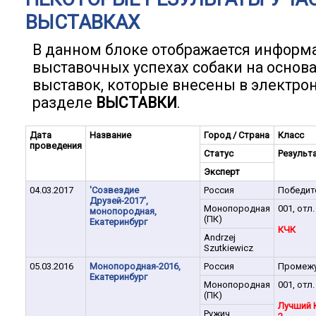
ВЫСТАВКАХ
В данном блоке отображается информ
выставочных успехах собаки на основ
выставок, которые внесены в электро
разделе
ВЫСТАВКИ
.
Дата
Название
Город / Страна
Класс
проведения
Статус
Результ
Эксперт
04.03.2017
'Созвездие
Россия
Победит
Друзей-2017',
Монопородная
001, отл.
монопородная,
(ПК)
Екатеринбург
КЧК
Andrzej
Szutkiewicz
05.03.2016
Монопородная-2016,
Россия
Промеж
Екатеринбург
Монопородная
001, отл.
(ПК)
Лучший 
Ружич