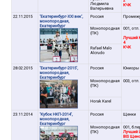
2
Людмила
КЧК
Валерьевна
22.11.2015
'Екатеринбург-XXI век',
Россия
Промеж
монопородная,
Екатеринбург
Монопородная
001, отл.
(ПК)
Лучший 
4
КЧК
Rafael Malo
Alcrudo
28.02.2015
'Екатеринбург-2015',
Россия
Юниоры
монопородная,
Екатеринбург
Монопородная
003, отл.
(ПК)
Horak Karel
23.11.2014
'Кубок НКП-2014',
Россия
Щенки
монопородная,
Екатеринбург
Монопородная
001, б.пе
(ПК)
Лучший 
BIS Щено