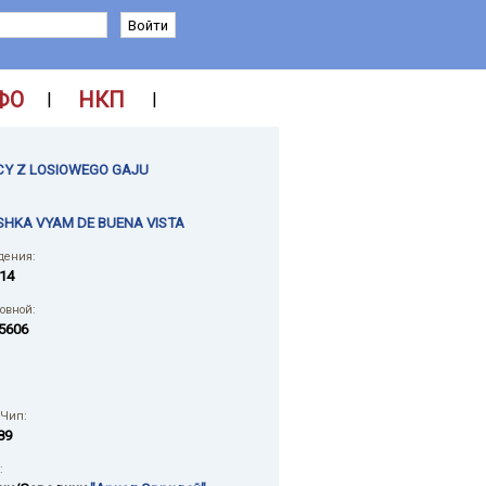
ФО
НКП
|
|
CY Z LOSIOWEGO GAJU
HKA VYAM DE BUENA VISTA
дения:
014
ловной:
5606
 Чип:
89
: