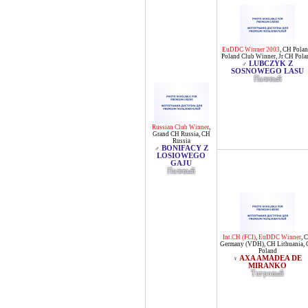
EuDDC Winner 2003
,
CH Pola
Poland Club Winner
,
Jr CH Pola
LUBCZYK Z
♂
SOSNOWEGO LASU
Палевый
Russian Club Winner
,
Grand CH Russia
,
CH
Russia
BONIFACY Z
♂
LOSIOWEGO
GAJU
Палевый
Int.CH (FCI)
,
EuDDC Winner
,
C
Germany (VDH)
,
CH Lithuania
,
Poland
AXA AMADEA DE
♀
MIRANKO
Тигровый