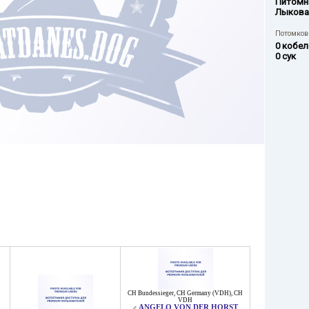
Питомн
Лыкова
Потомков 
0 кобел
0 сук
CH Bundessieger
,
CH Germany (VDH)
,
CH
VDH
ANGELO VON DER HORST
♂