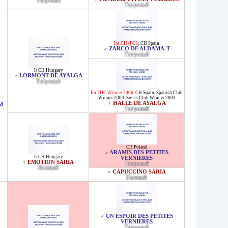
Тигровый
Тигровый
Int.CH (FCI)
,
CH Spain
ZARCO DE ALDAMA-T
♂
Тигровый
Jr CH Hungary
LORMONT DE AYALGA
♂
Тигровый
EuDDC Winner 2006
,
CH Spain
,
Spanish Club
Winner 2004
,
Swiss Club Winner 2003
HALLE DE AYALGA
♀
M
Тигровый
CH Poland
ARAMIS DES PETITES
♂
Jr CH Hungary
VERNIERES
EMOTION SARIA
♀
Тигровый
Палевый
CAPUCCINO SARIA
♀
Палевый
UN ESPOIR DES PETITES
♂
VERNIERES
Тигровый