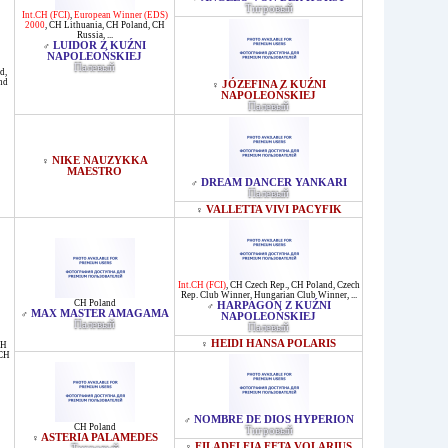
Тигровый
Int.CH (FCI)
,
European Winner (EDS)
2000
,
CH Lithuania
,
CH Poland
,
CH
Russia
, ...
LUIDOR Z KUŹNI
♂
NAPOLEOŃSKIEJ
Палевый
nd
,
nd
JÓZEFINA Z KUŹNI
♀
NAPOLEOŃSKIEJ
Палевый
NIKE NAUZYKKA
♀
MAESTRO
DREAM DANCER YANKARI
♂
Палевый
VALLETTA VIVI PACYFIK
♀
Int.CH (FCI)
,
CH Czech Rep.
,
CH Poland
,
Czech
Rep. Club Winner
,
Hungarian Club Winner
, ...
CH Poland
HARPAGON Z KUŹNI
♂
MAX MASTER AMAGAMA
♂
NAPOLEOŃSKIEJ
Палевый
Палевый
HEIDI HANSA POLARIS
♀
H
CH
NOMBRE DE DIOS HYPERION
♂
CH Poland
Тигровый
ASTERIA PALAMEDES
♀
FILADELFIA FETA VOLARIUS
♀