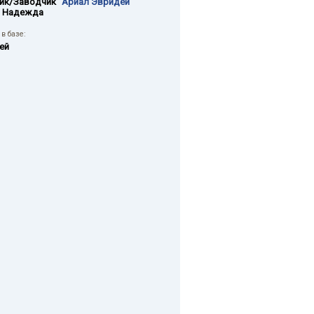
ик/Заводчик
"Ариал Эвридей"
 Надежда
в базе:
ей