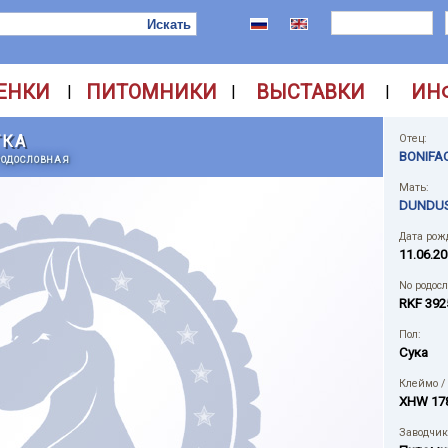
ЕНКИ
ПИТОМНИКИ
ВЫСТАВКИ
ИН
|
|
|
ТКА
Отец:
BONIFA
РОДОСЛОВНАЯ
Мать:
DUNDUS
Дата рож
11.06.2
No родос
RKF 392
Пол:
Сука
Клеймо /
XHW 17
Заводчик