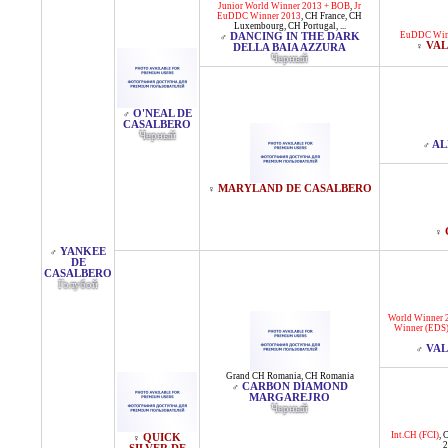
Junior World Winner 2013 + BOB
,
Jr
EuDDC Winner 2013
,
CH France
,
CH
Luxembourg
,
CH Portugal
, ...
EuDDC Win
DANCING IN THE DARK
♂
VAL
♀
DELLA BAIA AZZURA
Черный
O'NEAL DE
♂
CASALBERO
Черный
AL
♂
MARYLAND DE CASALBERO
♀
♀
YANKEE
♂
DE
CASALBERO
Голубой
World Winner 
Winner (EDS
VAL
♂
Grand CH Romania
,
CH Romania
CARBON DIAMOND
♂
MARGAREJRO
Черный
Int.CH (FCI)
,
C
QUICK
♀
2