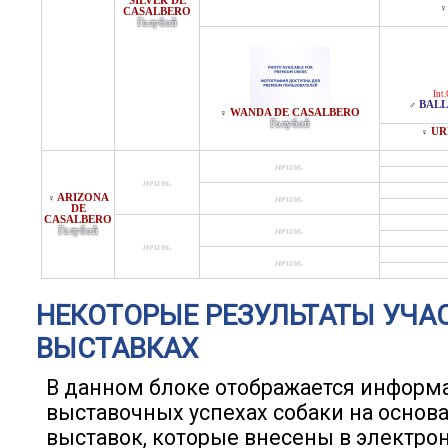
SILVER DE
♀
CASALBERO
Голубой
Int
BALL
♂
WANDA DE CASALBERO
♀
Голубой
UR
♀
неизв.
неизв.
ARIZONA
♀
неизв.
DE
CASALBERO
Голубой
неизв.
неизв.
неизв.
НЕКОТОРЫЕ РЕЗУЛЬТАТЫ УЧА
ВЫСТАВКАХ
В данном блоке отображается информ
выставочных успехах собаки на основ
выставок, которые внесены в электро