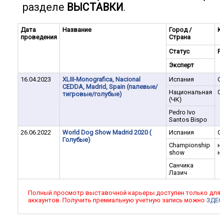
разделе
ВЫСТАВКИ
.
Дата
Название
Город /
проведения
Страна
Статус
Эксперт
16.04.2023
XLIII-Monografica, Nacional
Испания
CEDDA, Madrid, Spain (палевые/
Национальная
тигровые/голубые)
(ЧК)
Pedro Ivo
Santos Bispo
26.06.2022
World Dog Show Madrid 2020 (
Испания
Голубые)
Championship
show
Санчика
Лазич
Полный просмотр выставочной карьеры доступен только дл
аккаунтов. Получить премиальную учетную запись можно
ЗДЕ