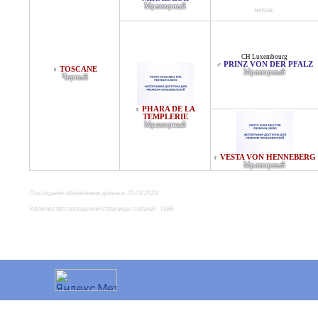
Мраморный
неизв.
CH Luxembourg
PRINZ VON DER PFALZ
♂
TOSCANE
♀
Мраморный
Черный
PHARA DE LA
♀
TEMPLERIE
Мраморный
VESTA VON HENNEBERG
♀
Мраморный
Последнее обновление данных 23.03.2024
Количество посещений страницы собаки - 1386