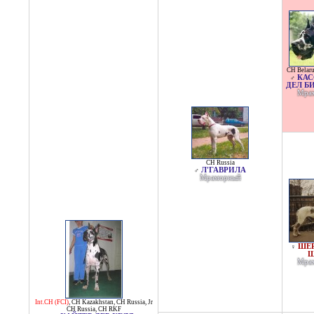
CH Belar
КАС
♂
ДЕЛ Б
Мра
CH Russia
Л'ГАВРИЛА
♂
Мраморный
ШЕ
♀
Мра
Int.CH (FCI)
,
CH Kazakhstan
,
CH Russia
,
Jr
CH Russia
,
CH RKF