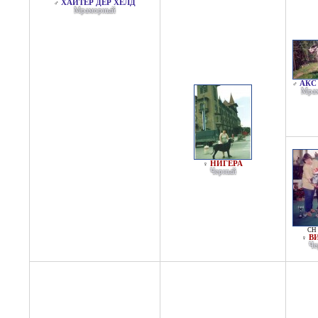
ХАЙТЕР ДЕР ХЕЛД
♂
Мраморный
АКС
♂
Мра
НИГЕРА
♀
Черный
CH 
В
♀
Че