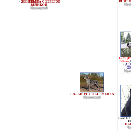
BOHEM
ЖЕНЕВЬЕВА С БЕРЕГОВ
♀
Мра
ВЕЛИКОЙ
Мраморный
Int.CH (FC
Winner
,
AL
♂
G
Мра
АЛАНО'С ШТАТ ЕЖЕНКА
♀
Мраморный
Grand CH 
Uk
НА
♀
Че