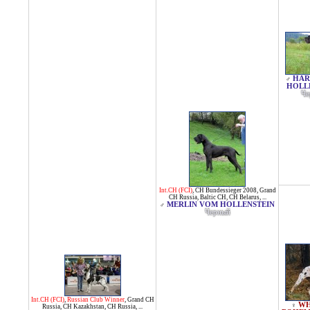
HAR
♂
HOLL
Че
Int.CH (FCI)
,
CH Bundessieger 2008
,
Grand
CH Russia
,
Baltic CH
,
CH Belarus
, ...
MERLIN VOM HOLLENSTEIN
♂
Черный
Int.CH (FCI)
,
Russian Club Winner
,
Grand CH
WH
♀
Russia
,
CH Kazakhstan
,
CH Russia
, ...