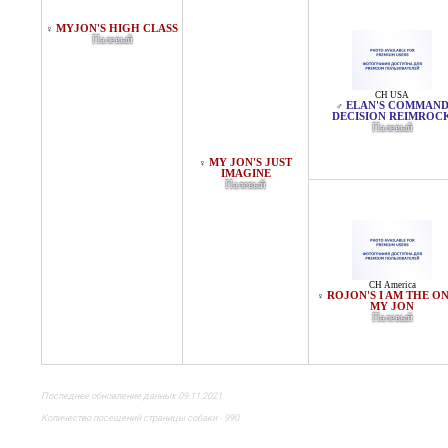
MYJON'S HIGH CLASS
♀
Палевый
CH USA
ELAN'S COMMAN
♂
DECISION REIMROC
Палевый
MY JON'S JUST
♀
IMAGINE
Палевый
CH America
ROJON'S I AM THE ON
♀
MY JON
Палевый
Последнее обновление данных 09.11.2021
Количество посещений страницы собаки - 990