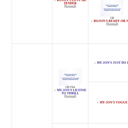
ROJON'S LOVE ME
♀
TENDER
Палевый
CH
ROJON'S READY OR 
♀
Палевый
MY-JON'S JUST DO 
♂
CH USA
MY-JON'S LICENSE
♂
TO THRILL
Палевый
MY-JON'S VOGUE
♀