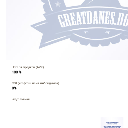
Потеря предков (AVK)
100 %
COI (коэффициент инбридинга)
0%
Родословная