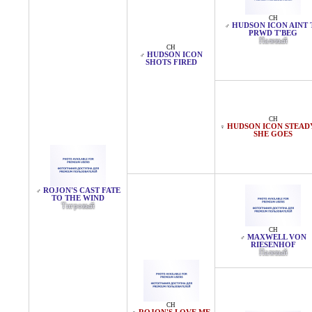
CH
HUDSON ICON AINT 
♂
PRWD T'BEG
Палевый
CH
HUDSON ICON
♂
SHOTS FIRED
CH
HUDSON ICON STEAD
♀
SHE GOES
ROJON'S CAST FATE
♂
TO THE WIND
Тигровый
CH
MAXWELL VON
♂
RIESENHOF
Палевый
CH