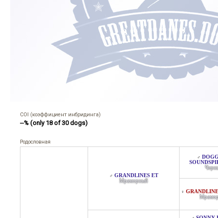
COI (коэффициент инбридинга)
--% (only 18 of 30 dogs)
Родословная
DOG
♂
SOUNDSPI
Черн
GRANDLINES ET
♂
Мраморный
GRANDLINE
♀
Мрамо
SONNY 