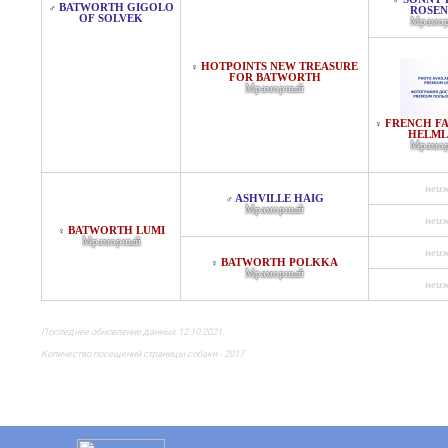
♂
BATWORTH GIGOLO
♂
ROSEN
OF SOLVEK
Мрамо
HOTPOINTS NEW TREASURE
♀
FOR BATWORTH
Мраморный
FRENCH FA
♀
HELML
Мрамо
неиз
ASHVILLE HAIG
♂
Мраморный
неиз
BATWORTH LUMI
♀
Мраморный
неиз
BATWORTH POLKKA
♀
Мраморный
неиз
Последнее обновление данных 12.10.2021
Количество посещений страницы собаки - 2017