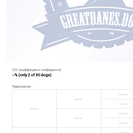
COI (коэффициент инбридинга)
--% (only 2 of 30 dogs)
Родословная
неизв.
неизв.
неизв.
неизв.
неизв.
неизв.
неизв.
неизв.