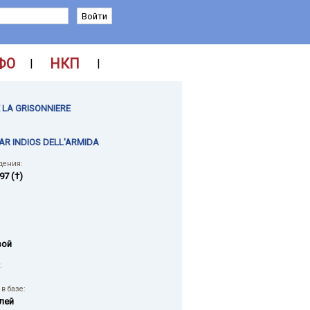
ФО
НКП
|
|
 LA GRISONNIERE
AR INDIOS DELL'ARMIDA
дения:
97 (†)
вой
:
в базе:
лей