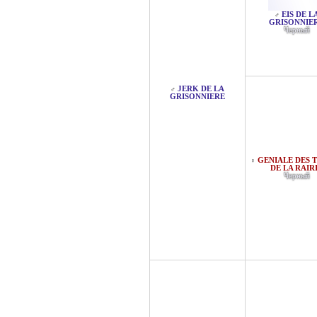
EIS DE L
♂
GRISONNIE
Черный
JERK DE LA
♂
GRISONNIERE
GENIALE DES 
♀
DE LA RAIR
Черный