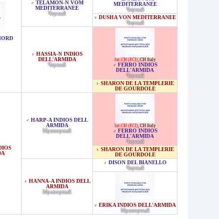
TELAMON-N VOM
♂
MEDITERRANEE
MEDITERRANEE
Черный
Черный
DUSHA VON MEDITERRANEE
♀
Черный
NORD
HASSIA-N INDIOS
♀
DELL'ARMIDA
Int.CH (FCI)
,
CH Italy
Черный
FERRO INDIOS
♂
DELL'ARMIDA
Черный
SHARON DE LA TEMPLERIE
♀
DE GOURDOLE
HARP-A INDIOS DELL
♂
ARMIDA
Int.CH (FCI)
,
CH Italy
Мраморный
FERRO INDIOS
♂
DELL'ARMIDA
Черный
DIOS
SHARON DE LA TEMPLERIE
♀
DA
DE GOURDOLE
DISON DEL BIANELLO
♂
Черный
HANNA-A INDIOS DELL
♀
ARMIDA
Мраморный
ERIKA INDIOS DELL'ARMIDA
♀
Мраморный