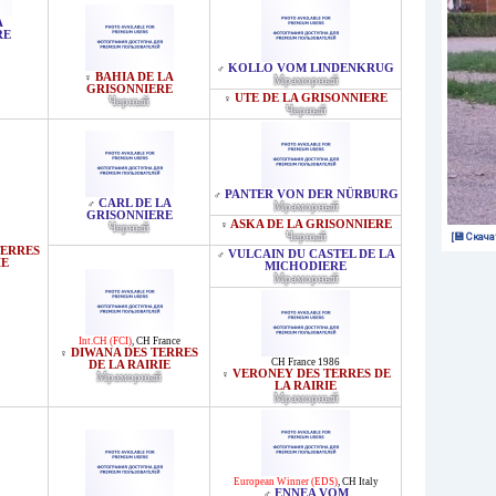
A
RE
KOLLO VOM LINDENKRUG
♂
BAHIA DE LA
♀
Мраморный
GRISONNIERE
UTE DE LA GRISONNIERE
♀
Черный
Черный
PANTER VON DER NÜRBURG
♂
CARL DE LA
♂
Мраморный
GRISONNIERE
ASKA DE LA GRISONNIERE
♀
Черный
Черный
[💾 Скача
TERRES
VULCAIN DU CASTEL DE LA
♂
IE
MICHODIERE
Мраморный
Int.CH (FCI)
,
CH France
DIWANA DES TERRES
♀
CH France 1986
DE LA RAIRIE
VERONEY DES TERRES DE
♀
Мраморный
LA RAIRIE
Мраморный
European Winner (EDS)
,
CH Italy
ENNEA VOM
♂