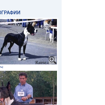
ОГРАФИИ
ть]