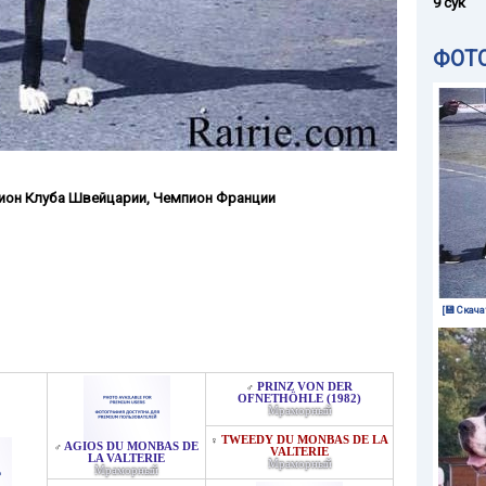
9 сук
ФОТ
ион Клуба Швейцарии
,
Чемпион Франции
[💾 Скача
PRINZ VON DER
♂
OFNETHÖHLE (1982)
Мраморный
TWEEDY DU MONBAS DE LA
♀
AGIOS DU MONBAS DE
♂
VALTERIE
LA VALTERIE
Мраморный
Мраморный