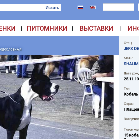
ЕНКИ
ПИТОМНИКИ
ВЫСТАВКИ
ИН
|
|
|
Отец:
JERK DE
РОДОСЛОВНАЯ
Мать:
SHALIM
Дата рож
25.11.19
Пол:
Кобель
Окрас:
Плаще
Заводчик
Потомков 
15 кобе