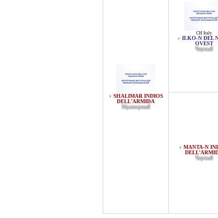
CH Italy
ILKO-N DEL 
♂
OVEST
Черный
SHALIMAR INDIOS
♀
DELL'ARMIDA
Мраморный
MANTA-N IN
♀
DELL'ARMI
Черный