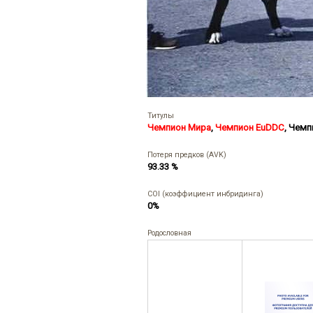
Титулы
Чемпион Мира
,
Чемпион EuDDC
,
Чемп
Потеря предков (AVK)
93.33 %
COI (коэффициент инбридинга)
0%
Родословная